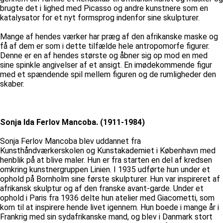
brugte det i lighed med Picasso og andre kunstnere som en
katalysator for et nyt formsprog indenfor sine skulpturer.
Mange af hendes værker har præg af den afrikanske maske og
få af dem er som i dette tilfælde hele antropomorfe figurer.
Denne er en af hendes største og åbner sig op mod en med
sine spinkle angivelser af et ansigt. En imødekommende figur
med et spændende spil mellem figuren og de rumligheder den
skaber.
Sonja Ida Ferlov Mancoba. (1911-1984)
Sonja Ferlov Mancoba blev uddannet fra
Kunsthåndværkerskolen og Kunstakademiet i København med
henblik på at blive maler. Hun er fra starten en del af kredsen
omkring kunstnergruppen Linien. I 1935 udførte hun under et
ophold på Bornholm sine første skulpturer. Hun var inspireret af
afrikansk skulptur og af den franske avant-garde. Under et
ophold i Paris fra 1936 delte hun atelier med Giacometti, som
kom til at inspirere hende livet igennem. Hun boede i mange år i
Frankrig med sin sydafrikanske mand, og blev i Danmark stort