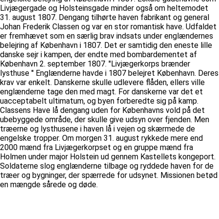
Livjægergade og Holsteinsgade minder også om heltemodet
31. august 1807. Dengang tilhørte haven fabrikant og general
Johan Frederik Classen og var en stor romantisk have. Udfaldet
er fremhævet som en særlig brav indsats under englændernes
belejring af København i 1807. Det er samtidig den eneste lille
danske sejr i kampen, der endte med bombardementet af
København 2. september 1807. ''Livjægerkorps brænder
lysthuse '' Englænderne havde i 1807 belejret København. Deres
krav var enkelt. Danskerne skulle udlevere flåden, ellers ville
englænderne tage den med magt. For danskerne var det et
uacceptabelt ultimatum, og byen forberedte sig på kamp.
Classens Have lå dengang uden for Københavns vold på det
ubebyggede område, der skulle give udsyn over fjenden. Men
træerne og lysthusene i haven lå i vejen og skærmede de
engelske tropper. Om morgen 31. august rykkede mere end
2000 mænd fra Livjægerkorpset og en gruppe mænd fra
Holmen under major Holstein ud gennem Kastellets kongeport.
Soldaterne slog englænderne tilbage og ryddede haven for de
træer og bygninger, der spærrede for udsynet. Missionen betød
en mængde sårede og døde.