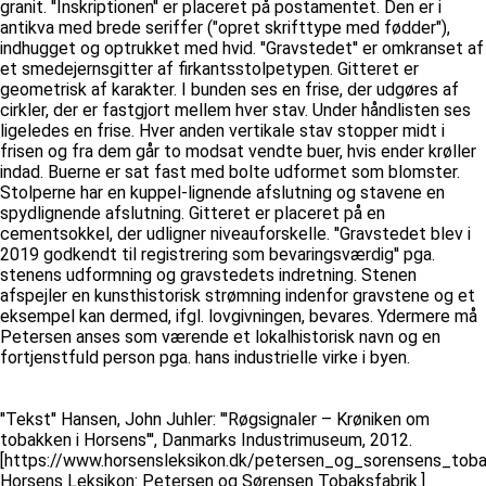
granit. ''Inskriptionen'' er placeret på postamentet. Den er i
antikva med brede seriffer ("opret skrifttype med fødder"),
indhugget og optrukket med hvid. ''Gravstedet'' er omkranset af
et smedejernsgitter af firkantsstolpetypen. Gitteret er
geometrisk af karakter. I bunden ses en frise, der udgøres af
cirkler, der er fastgjort mellem hver stav. Under håndlisten ses
ligeledes en frise. Hver anden vertikale stav stopper midt i
frisen og fra dem går to modsat vendte buer, hvis ender krøller
indad. Buerne er sat fast med bolte udformet som blomster.
Stolperne har en kuppel-lignende afslutning og stavene en
spydlignende afslutning. Gitteret er placeret på en
cementsokkel, der udligner niveauforskelle. ''Gravstedet blev i
2019 godkendt til registrering som bevaringsværdig'' pga.
stenens udformning og gravstedets indretning. Stenen
afspejler en kunsthistorisk strømning indenfor gravstene og et
eksempel kan dermed, ifgl. lovgivningen, bevares. Ydermere må
Petersen anses som værende et lokalhistorisk navn og en
fortjenstfuld person pga. hans industrielle virke i byen.
''Tekst'' Hansen, John Juhler: '''Røgsignaler – Krøniken om
tobakken i Horsens''', Danmarks Industrimuseum, 2012.
[https://www.horsensleksikon.dk/petersen_og_sorensens_toba
Horsens Leksikon: Petersen og Sørensen Tobaksfabrik.]