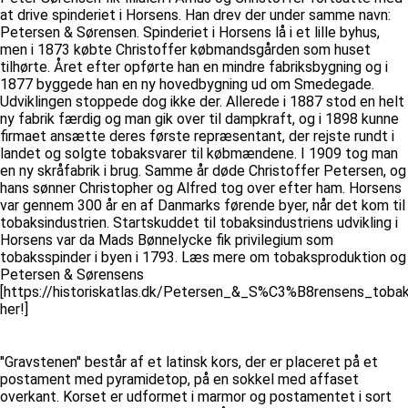
at drive spinderiet i Horsens. Han drev der under samme navn:
Petersen & Sørensen. Spinderiet i Horsens lå i et lille byhus,
men i 1873 købte Christoffer købmandsgården som huset
tilhørte. Året efter opførte han en mindre fabriksbygning og i
1877 byggede han en ny hovedbygning ud om Smedegade.
Udviklingen stoppede dog ikke der. Allerede i 1887 stod en helt
ny fabrik færdig og man gik over til dampkraft, og i 1898 kunne
firmaet ansætte deres første repræsentant, der rejste rundt i
landet og solgte tobaksvarer til købmændene. I 1909 tog man
en ny skråfabrik i brug. Samme år døde Christoffer Petersen, og
hans sønner Christopher og Alfred tog over efter ham. Horsens
var gennem 300 år en af Danmarks førende byer, når det kom til
tobaksindustrien. Startskuddet til tobaksindustriens udvikling i
Horsens var da Mads Bønnelycke fik privilegium som
tobaksspinder i byen i 1793. Læs mere om tobaksproduktion og
Petersen & Sørensens
[https://historiskatlas.dk/Petersen_&_S%C3%B8rensens_tobak
her!]
''Gravstenen'' består af et latinsk kors, der er placeret på et
postament med pyramidetop, på en sokkel med affaset
overkant. Korset er udformet i marmor og postamentet i sort