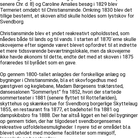
senere Chr. d. 8) og Caroline Amalies besøg i 1829 blev
Termeriet omdøbt til Christiansminde. Omkring 1830 blev det
tillige bestemt, at skoven altid skulle holdes som lystskov for
Svendborg.
Christiansminde blev et yndet reakreativt opholdssted, som
nåedes både til lands og til vands. I starten af 1870´erne skulle
skovejerne efter sigende været blevet opfordret til at indrette
et mere tidssvarende beværtningslokale, men da skovejerne
ikke havde økonomi til dette, endte det med at skoven i 1875
foræredes til byrådet som en gave.
Op gennem 1800-tallet anlagdes der forskellige anlæg og
bygninger i Christiansminde, bl.a et skovfogedhus med
gæstgiveri og keglebane, Madam Børgesens traktørsted,
dansesalonen “Sommerlyst” fra 1852, hvori der startede
sommerteater i 1881 (senere flyttet til Rottefælden),
skyttehus og skænkestue for Svendborg borgerlige Skyttelaug
1855, en restaurant fra 1877, et badehotel fra 1881 og
dampskibsbro fra 1888. Der har altså ligget en hel del bygninger
op gennem tiden, der har tilgodeset svendborgensernes
rekreative udfoldelsesmuligheder. I nyere tid er området bl.a.
blevet udvidet med moderne faciliteter som minigolf,