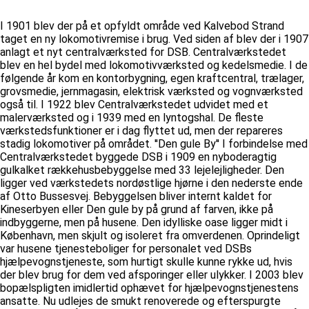
I 1901 blev der på et opfyldt område ved Kalvebod Strand
taget en ny lokomotivremise i brug. Ved siden af blev der i 1907
anlagt et nyt centralværksted for DSB. Centralværkstedet
blev en hel bydel med lokomotivværksted og kedelsmedie. I de
følgende år kom en kontorbygning, egen kraftcentral, trælager,
grovsmedie, jernmagasin, elektrisk værksted og vognværksted
også til. I 1922 blev Centralværkstedet udvidet med et
malerværksted og i 1939 med en lyntogshal. De fleste
værkstedsfunktioner er i dag flyttet ud, men der repareres
stadig lokomotiver på området. ''Den gule By'' I forbindelse med
Centralværkstedet byggede DSB i 1909 en nyboderagtig
gulkalket rækkehusbebyggelse med 33 lejelejligheder. Den
ligger ved værkstedets nordøstlige hjørne i den nederste ende
af Otto Bussesvej. Bebyggelsen bliver internt kaldet for
Kineserbyen eller Den gule by på grund af farven, ikke på
indbyggerne, men på husene. Den idylliske oase ligger midt i
København, men skjult og isoleret fra omverdenen. Oprindeligt
var husene tjenesteboliger for personalet ved DSBs
hjælpevognstjeneste, som hurtigt skulle kunne rykke ud, hvis
der blev brug for dem ved afsporinger eller ulykker. I 2003 blev
bopælspligten imidlertid ophævet for hjælpevognstjenestens
ansatte. Nu udlejes de smukt renoverede og efterspurgte