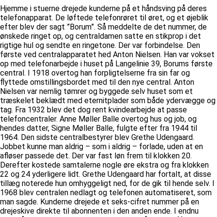
Hjemme i stuerne drejede kunderne på et håndsving på deres
telefonapparat. De løftede telefonrøret til øret, og et øjeblik
efter blev der sagt ”Borum”. Så meddelte de det nummer, de
ønskede ringet op, og centraldamen satte en stikprop i det
rigtige hul og sendte en ringetone. Der var forbindelse. Den
første ved centralapparatet hed Anton Nielsen. Han var vokset
op med telefonarbejde i huset på Langelinie 39, Borums første
central. I 1918 overtog han forpligtelserne fra sin far og
flyttede omstillingsbordet med til den nye central. Anton
Nielsen var nemlig tømrer og byggede selv huset som et
træskelet beklædt med eternitplader som både ydervægge og
tag. Fra 1932 blev det dog rent kvindearbejde at passe
telefoncentraler. Anne Møller Balle overtog hus og job, og
hendes datter, Signe Møller Balle, fulgte efter fra 1944 til
1964. Den sidste centralbestyrer blev Grethe Udengaard.
Jobbet kunne man aldrig – som i aldrig – forlade, uden at en
afløser passede det. Der var fast løn frem til klokken 20.
Derefter kostede samtalerne nogle øre ekstra og fra klokken
22 og 24 yderligere lidt. Grethe Udengaard har fortalt, at disse
tillæg noterede hun omhyggeligt ned, for de gik til hende selv. I
1968 blev centralen nedlagt og telefonen automatiseret, som
man sagde. Kunderne drejede et seks-cifret nummer på en
drejeskive direkte til abonnenten i den anden ende. I endnu