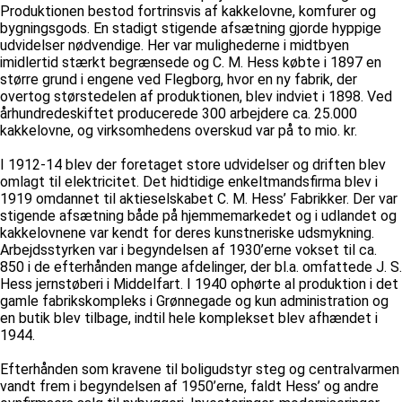
Produktionen bestod fortrinsvis af kakkelovne, komfurer og
bygningsgods. En stadigt stigende afsætning gjorde hyppige
udvidelser nødvendige. Her var mulighederne i midtbyen
imidlertid stærkt begrænsede og C. M. Hess købte i 1897 en
større grund i engene ved Flegborg, hvor en ny fabrik, der
overtog størstedelen af produktionen, blev indviet i 1898. Ved
århundredeskiftet producerede 300 arbejdere ca. 25.000
kakkelovne, og virksomhedens overskud var på to mio. kr.
I 1912-14 blev der foretaget store udvidelser og driften blev
omlagt til elektricitet. Det hidtidige enkeltmandsfirma blev i
1919 omdannet til aktieselskabet C. M. Hess’ Fabrikker. Der var
stigende afsætning både på hjemmemarkedet og i udlandet og
kakkelovnene var kendt for deres kunstneriske udsmykning.
Arbejdsstyrken var i begyndelsen af 1930’erne vokset til ca.
850 i de efterhånden mange afdelinger, der bl.a. omfattede J. S.
Hess jernstøberi i Middelfart. I 1940 ophørte al produktion i det
gamle fabrikskompleks i Grønnegade og kun administration og
en butik blev tilbage, indtil hele komplekset blev afhændet i
1944.
Efterhånden som kravene til boligudstyr steg og centralvarmen
vandt frem i begyndelsen af 1950’erne, faldt Hess’ og andre