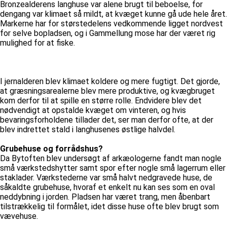
Bronzealderens langhuse var alene brugt til beboelse, for
dengang var klimaet så mildt, at kvæget kunne gå ude hele året.
Markerne har for størstedelens vedkommende ligget nordvest
for selve bopladsen, og i Gammellung mose har der været rig
mulighed for at fiske.
I jernalderen blev klimaet koldere og mere fugtigt. Det gjorde,
at græsningsarealerne blev mere produktive, og kvægbruget
kom derfor til at spille en større rolle. Endvidere blev det
nødvendigt at opstalde kvæget om vinteren, og hvis
bevaringsforholdene tillader det, ser man derfor ofte, at der
blev indrettet stald i langhusenes østlige halvdel.
Grubehuse og forrådshus?
Da Bytoften blev undersøgt af arkæologerne fandt man nogle
små værkstedshytter samt spor efter nogle små lagerrum eller
staklader. Værkstederne var små halvt nedgravede huse, de
såkaldte grubehuse, hvoraf et enkelt nu kan ses som en oval
neddybning i jorden. Pladsen har været trang, men åbenbart
tilstrækkelig til formålet, idet disse huse ofte blev brugt som
vævehuse.