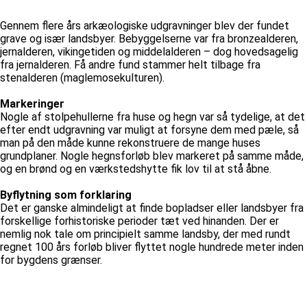
Gennem flere års arkæologiske udgravninger blev der fundet
grave og især landsbyer. Bebyggelserne var fra bronzealderen,
jernalderen, vikingetiden og middelalderen – dog hovedsagelig
fra jernalderen. Få andre fund stammer helt tilbage fra
stenalderen (maglemosekulturen).
Markeringer
Nogle af stolpehullerne fra huse og hegn var så tydelige, at det
efter endt udgravning var muligt at forsyne dem med pæle, så
man på den måde kunne rekonstruere de mange huses
grundplaner. Nogle hegnsforløb blev markeret på samme måde,
og en brønd og en værkstedshytte fik lov til at stå åbne.
Byflytning som forklaring
Det er ganske almindeligt at finde bopladser eller landsbyer fra
forskellige forhistoriske perioder tæt ved hinanden. Der er
nemlig nok tale om principielt samme landsby, der med rundt
regnet 100 års forløb bliver flyttet nogle hundrede meter inden
for bygdens grænser.