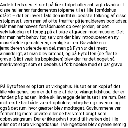
Andetsteds ses et sæt på fire stolpehuller anbragt i kvadrat. I
disse huller har fundamentsstolperne til et lille forrådshus
stået – det er i hvert fald den indtil nu bedste tolkning af disse
stolpesæt, som man så ofte træffer på jernalderens bopladser.
Når man har hævet forrådshuset op over jorden, er det
selvfølgelig i et forsøg på at sikre afgrøden mod musene. Det
har man haft behov for, selv om der blev introduceret en ny
musefælde i jernalderen, nemlig katten. Gravskikken i
jernalderen varierede en del, men på Fyn var det mest
almindeligt, at man blev brændt, og på Bytoften (de fleste
grave lå lidt væk fra bopladsen) blev der fundet noget så
mærkværdigt som et dødehus i forbindelse med et par grave.
På Bytoften er opført et vikingehus. Huset er en kopi af det
lille vikingehus, som er det ene af de to vikingetidshuse, der er
fundet på pladsen. Indre skillevægge deler huset i tre rum. Det
midterste har både været opholds-, arbejds- og soverum og
også det rum, hvor gæster blev modtaget. Gavlrummene var
formentlig mere private eller de har været brugt som
opbevaringsrum. Der er ikke påvist stald til hverken det lille
eller det store vikingetidshus. I vikingetiden blev dyrene nemlig