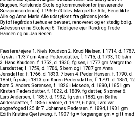
Brugsen, Karlslunde Skole og kommunekontor (nuværende
Serapionsordenen). I 1969-73 blev Margrethe Alle, Benedikte
Alle og Anne Marie Alle udstykket fra gårdens jorde.
Bytoftegårds stuehus er bevaret, renoveret og er stadig bolig.
Adressen er nu Skolevej 6. Tideligere ejer Randi og Frede
Hansen og nu Jan Resen
Fæstere/ejere 1. Niels Knudsøn 2. Knud Nielsen, f.1714, d. 1787,
fg søn, i 1737 gm Anne Pedersdatter, f. 1715, d. 1793, 10 børn
3. Hans Knudsen, f. 1752, d. 1830, fg søn, i 1777 gm Margrethe
Larsdatter, f. 1759, d. 1786, 5 børn og i 1787 gm Anna
Jensdatter, f. 1766, d. 1833, 7 børn 4. Peder Hansen, f. 1790, d.
1850, fg søn, i 1813 gm Karen Pedersdatter, f. 1791, d. 1851, 12
børn 5. Anders Sørensen, f. 1826 i Mosede, d. 1880, i 1851 gm
Kirsten Pedersdatter, f. 1822, d. 1889, fg datter, 5 sønner 6.
Lars Andersen, f. 1857, d. 1932, fg søn, i 1882 gm Birthe
Andersdatter, f. 1856 i Valore, d. 1919, 6 børn, Lars var
sognefoged i 25 år 7. Johannes Pedersen, f. 1894, i 1931 gm
Edith Kristine Gjørtsvang, f. 1907 fg = forgænger gm = gift med