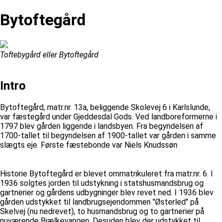
Bytoftegård
Toftebygård eller Bytoftegård
Intro
Bytoftegård, matr.nr. 13a, beliggende Skolevej 6 i Karlslunde,
var fæstegård under Gjeddesdal Gods. Ved landboreformerne i
1797 blev gården liggende i landsbyen. Fra begyndelsen af
1700-tallet til begyndelsen af 1900-tallet var gården i samme
slægts eje. Første fæstebonde var Niels Knudssøn
Historie Bytoftegård er blevet ommatrikuleret fra matr.nr. 6. I
1936 solgtes jorden til udstykning i statshusmandsbrug og
gartnerier og gårdens udbygninger blev revet ned. I 1936 blev
gården udstykket til landbrugsejendommen "Østerled" på
Skelvej (nu nedrevet), to husmandsbrug og to gartnerier på
nuværende Bjælkevangen. Desuden blev der udstykket til