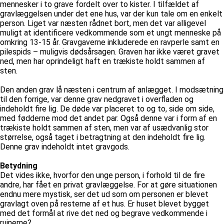
mennesker i to grave fordelt over to kister. I tilfældet af
gravlæggelsen under det ene hus, var der kun tale om en enkelt
person. Liget var næsten rådnet bort, men det var alligevel
muligt at identificere vedkommende som et ungt menneske på
omkring 13-15 år. Gravgaverne inkluderede en ravperle samt en
pilespids – muligvis dødsårsagen. Graven har ikke været gravet
ned, men har oprindeligt haft en trækiste holdt sammen af
sten.
Den anden grav lå næsten i centrum af anlægget. I modsætning
til den forrige, var denne grav nedgravet i overfladen og
indeholdt fire lig. De døde var placeret to og to, side om side,
med fødderne mod det andet par. Også denne var i form af en
trækiste holdt sammen af sten, men var af usædvanlig stor
størrelse, også taget i betragtning at den indeholdt fire lig.
Denne grav indeholdt intet gravgods.
Betydning
Det vides ikke, hvorfor den unge person, i forhold til de fire
andre, har fået en privat gravlæggelse. For at gøre situationen
endnu mere mystisk, ser det ud som om personen er blevet
gravlagt oven på resterne af et hus. Er huset blevet bygget
med det formål at rive det ned og begrave vedkommende i
ruinerne?