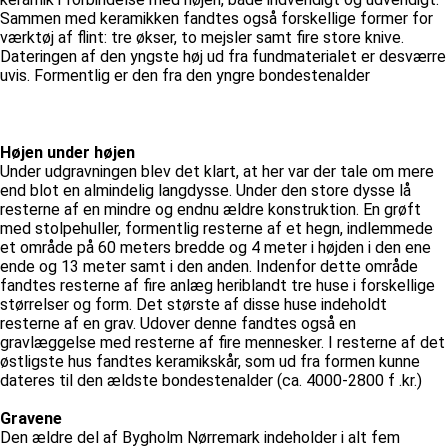
Sammen med keramikken fandtes også forskellige former for
værktøj af flint: tre økser, to mejsler samt fire store knive.
Dateringen af den yngste høj ud fra fundmaterialet er desværre
uvis. Formentlig er den fra den yngre bondestenalder
Højen under højen
Under udgravningen blev det klart, at her var der tale om mere
end blot en almindelig langdysse. Under den store dysse lå
resterne af en mindre og endnu ældre konstruktion. En grøft
med stolpehuller, formentlig resterne af et hegn, indlemmede
et område på 60 meters bredde og 4 meter i højden i den ene
ende og 13 meter samt i den anden. Indenfor dette område
fandtes resterne af fire anlæg heriblandt tre huse i forskellige
størrelser og form. Det største af disse huse indeholdt
resterne af en grav. Udover denne fandtes også en
gravlæggelse med resterne af fire mennesker. I resterne af det
østligste hus fandtes keramikskår, som ud fra formen kunne
dateres til den ældste bondestenalder (ca. 4000-2800 f .kr.)
Gravene
Den ældre del af Bygholm Nørremark indeholder i alt fem