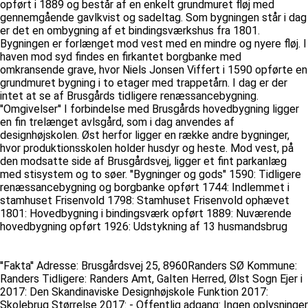
opført i 1889 og består af en enkelt grundmuret fløj med
gennemgående gavlkvist og sadeltag. Som bygningen står i dag
er det en ombygning af et bindingsværkshus fra 1801.
Bygningen er forlænget mod vest med en mindre og nyere fløj. I
haven mod syd findes en firkantet borgbanke med
omkransende grave, hvor Niels Jonsen Viffert i 1590 opførte en
grundmuret bygning i to etager med trappetårn. I dag er der
intet at se af Brusgårds tidligere renæssancebygning.
''Omgivelser'' I forbindelse med Brusgårds hovedbygning ligger
en fin trelænget avlsgård, som i dag anvendes af
designhøjskolen. Øst herfor ligger en række andre bygninger,
hvor produktionsskolen holder husdyr og heste. Mod vest, på
den modsatte side af Brusgårdsvej, ligger et fint parkanlæg
med stisystem og to søer. ''Bygninger og gods'' 1590: Tidligere
renæssancebygning og borgbanke opført 1744: Indlemmet i
stamhuset Frisenvold 1798: Stamhuset Frisenvold ophævet
1801: Hovedbygning i bindingsværk opført 1889: Nuværende
hovedbygning opført 1926: Udstykning af 13 husmandsbrug
''Fakta'' Adresse: Brusgårdsvej 25, 8960Randers SØ Kommune:
Randers Tidligere: Randers Amt, Galten Herred, Ølst Sogn Ejer i
2017: Den Skandinaviske Designhøjskole Funktion 2017:
Skolebrug Størrelse 2017: - Offentlig adgang: Ingen oplysninger