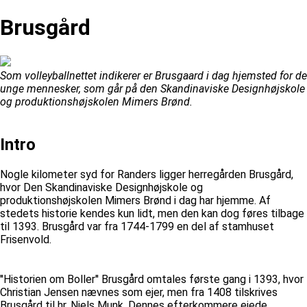
Brusgård
Som volleyballnettet indikerer er Brusgaard i dag hjemsted for de
unge mennesker, som går på den Skandinaviske Designhøjskole
og produktionshøjskolen Mimers Brønd.
Intro
Nogle kilometer syd for Randers ligger herregården Brusgård,
hvor Den Skandinaviske Designhøjskole og
produktionshøjskolen Mimers Brønd i dag har hjemme. Af
stedets historie kendes kun lidt, men den kan dog føres tilbage
til 1393. Brusgård var fra 1744-1799 en del af stamhuset
Frisenvold.
''Historien om Boller'' Brusgård omtales første gang i 1393, hvor
Christian Jensen nævnes som ejer, men fra 1408 tilskrives
Brusgård til hr. Niels Munk. Dennes efterkommere ejede