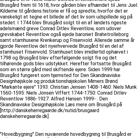
Brusgård frem til 1618, hvor gården blev afhændet til Jens Juel.
Kilderne til gårdens historie er få og spredte, hvorfor det er
vanskeligt at tegne et billede af det liv som udspillede sig på
stedet. I 1744 blev Brusgård solgt til en af landets rigeste
adelsmænd greve Conrad Ditlev Reventlow, som udover
grevskabet Reventlow også ejede baroniet Brahetrolleborg
samt stamhusene Krenkerup og Frisenvold. Allerede samme år
gjorde Reventlow det nyerhvervede Brusgård til en del af
stamhuset Frisenvold. Stamhuset blev imidlertid ophævet i
1798 og Brusgård blev efterfølgende solgt fra og det
tilhørende gods blev udstykket. Herefter fortsatte Brusgård
som en større gård med skiftende ejere. Siden 1999 har
Brusgård fungeret som hjemsted for Den Skandinaviske
Designhøjskole og produktionshøjskolen Mimers Brønd.
''Markante ejere'' 1393: Christian Jensen 1408-1460: Niels Munk
1560-1595: Niels Jonsen Viffert 1744-1750: Conrad Ditlev
Reventlow 1886-1927: Alfred Hansen 1999- : Den
Skandinaviske Designhøjskole Læs mere om Brusgård på
[http://danskeherregaarde.dk/nutid/brusgaard
danskeherregaarde.dk]
''Hovedbygning'' Den nuværende hovedbygning til Brusgård er