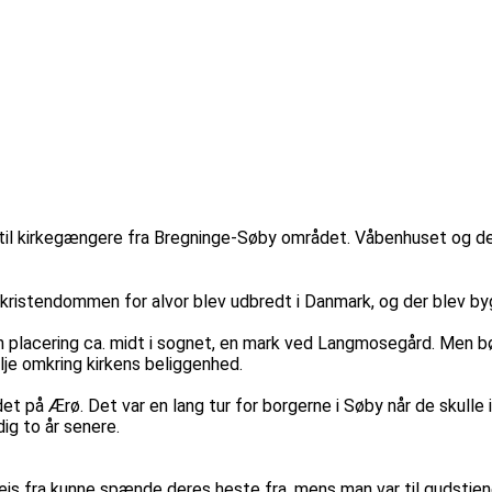
til kirkegængere fra Bregninge-Søby området. Våbenhuset og det 
or kristendommen for alvor blev udbredt i Danmark, og der blev b
 en placering ca. midt i sognet, en mark ved Langmosegård. Men b
ilje omkring kirkens beliggenhed.
 på Ærø. Det var en lang tur for borgerne i Søby når de skulle i
dig to år senere.
vejs fra kunne spænde deres heste fra, mens man var til gudstj