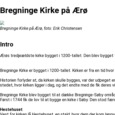
Bregninge Kirke på Ærø
Bregninge Kirke på Ærø, foto: Erik Christensen
Intro
Ærøs tredjeældste kirke bygget i 1200-tallet. Den blev bygget 
Bregninge Kirke er bygget i 1200-tallet. Kirken er fra en tid hv
Historien forlyder at, da kirken skulle bygges, var der udpeget
stedet, hvor kirken ligger i dag, og det endte med de fik deres v
Bregninge Kirke blev bygget til at dække Bregninge-Søby området
Først i 1744 fik de lov til at bygge en kirke i Søby. Den stod fær
Hestehuset
Vest for kirken lå Hestehuset, en stald, hvor dem der kom lang