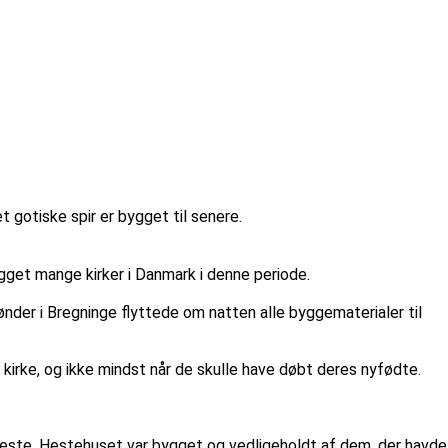
gotiske spir er bygget til senere.
ygget mange kirker i Danmark i denne periode.
ønder i Bregninge flyttede om natten alle byggematerialer til
 kirke, og ikke mindst når de skulle have døbt deres nyfødte.
eneste. Hestehuset var bygget og vedligeholdt af dem, der havde