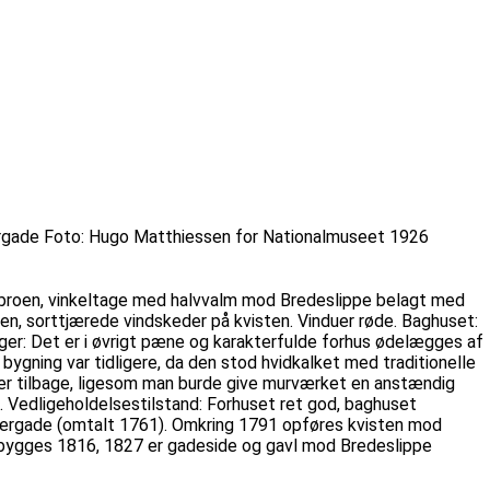
kergade Foto: Hugo Matthiessen for Nationalmuseet 1926
broen, vinkeltage med halvvalm mod Bredeslippe belagt med
, sorttjærede vindskeder på kvisten. Vinduer røde. Baghuset:
r: Det er i øvrigt pæne og karakterfulde forhus ødelægges af
ning var tidligere, da den stod hvidkalket med traditionelle
duer tilbage, ligesom man burde give murværket en anstændig
Vedligeholdelsestilstand: Forhuset ret god, baghuset
kergade (omtalt 1761). Omkring 1791 opføres kvisten mod
bygges 1816, 1827 er gadeside og gavl mod Bredeslippe