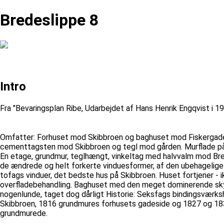
Bredeslippe 8
Intro
Fra "Bevaringsplan Ribe, Udarbejdet af Hans Henrik Engqvist 
Omfatter: Forhuset mod Skibbroen og baghuset mod Fiskergade 
cementtagsten mod Skibbroen og tegl mod gården. Murflade påsp
En etage, grundmur, teglhængt, vinkeltag med halvvalm mod Br
de ændrede og helt forkerte vinduesformer, af den ubehagelige
tofags vinduer, det bedste hus på Skibbroen. Huset fortjener - 
overfladebehandling. Baghuset med den meget dominerende sky
nogenlunde, taget dog dårligt Historie: Seksfags bindingsvæ
Skibbroen, 1816 grundmures forhusets gadeside og 1827 og 18
grundmurede.