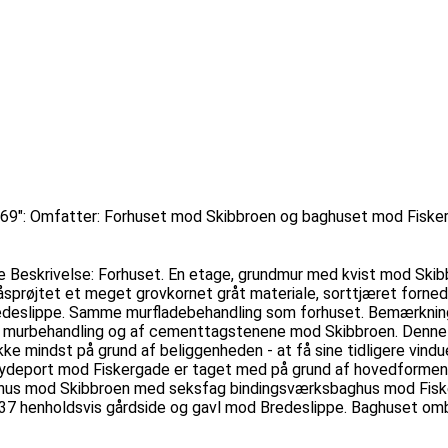
i 1969": Omfatter: Forhuset mod Skibbroen og baghuset mod Fis
Beskrivelse: Forhuset. En etage, grundmur med kvist mod Skib
røjtet et meget grovkornet gråt materiale, sorttjæret forneden
edeslippe. Samme murfladebehandling som forhuset. Bemærkninge
 murbehandling og af cementtagstenene mod Skibbroen. Denne byg
ikke mindst på grund af beliggenheden - at få sine tidligere vin
deport mod Fiskergade er taget med på grund af hovedformen. 
rkshus mod Skibbroen med seksfag bindingsværksbaghus mod Fis
37 henholdsvis gårdside og gavl mod Bredeslippe. Baghuset om