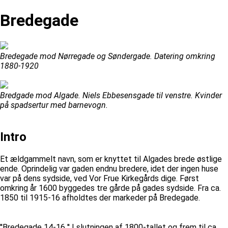
Bredegade
Bredegade mod Nørregade og Søndergade. Datering omkring
1880-1920
Bredgade mod Algade. Niels Ebbesensgade til venstre. Kvinder
på spadsertur med barnevogn.
Intro
Et ældgammelt navn, som er knyttet til Algades brede østlige
ende. Oprindelig var gaden endnu bredere, idet der ingen huse
var på dens sydside, ved Vor Frue Kirkegårds dige. Først
omkring år 1600 byggedes tre gårde på gades sydside. Fra ca.
1850 til 1915-16 afholdtes der markeder på Bredegade.
''Bredegade 14-16 '' I slutningen af 1800-tallet og frem til ca.