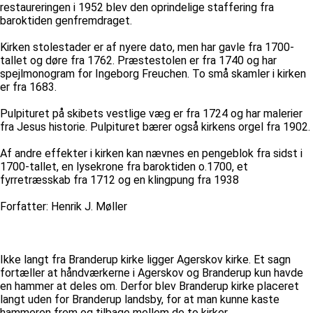
restaureringen i 1952 blev den oprindelige staffering fra
baroktiden genfremdraget.
Kirken stolestader er af nyere dato, men har gavle fra 1700-
tallet og døre fra 1762. Præstestolen er fra 1740 og har
spejlmonogram for Ingeborg Freuchen. To små skamler i kirken
er fra 1683.
Pulpituret på skibets vestlige væg er fra 1724 og har malerier
fra Jesus historie. Pulpituret bærer også kirkens orgel fra 1902.
Af andre effekter i kirken kan nævnes en pengeblok fra sidst i
1700-tallet, en lysekrone fra baroktiden o.1700, et
fyrretræsskab fra 1712 og en klingpung fra 1938
Forfatter: Henrik J. Møller
Ikke langt fra Branderup kirke ligger Agerskov kirke. Et sagn
fortæller at håndværkerne i Agerskov og Branderup kun havde
en hammer at deles om. Derfor blev Branderup kirke placeret
langt uden for Branderup landsby, for at man kunne kaste
hammeren frem og tilbage mellem de to kirker.