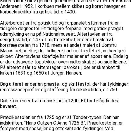
Kirkens indre blev gennemgribende restaureret af Peter Kristian
Andersen i 1952. I korbuen mellem skibet og koret hænger et
korbuekrucifiks fra gotisk tid, o.1400.
Alterbordet er fra gotisk tid og forpanelet stammer fra en
tidligere degnestol. Et tidligere forpanel med gotisk præget
udsmykning er nu på Nationalmuseet. Altertavlen er fra
sengotisk tid, o.1475. I midterskabet er der et maleri af
korsfæestelen fra 1718, mens et andet maleri af Jomfru
Marias bebudelse, der tidligere sad i midterfeltet, nu hænger i
skibet. Altertavlens sidefløje har malerier af apostlene. Endelig
er der udsavede topstykker over midterskabet og sidefløjene.
På alteret står to alterstager i barokstil, der er skænket til
kirken i 1631 og 1650 af Jürgen Hansen.
Bag alteret er der en præste- og skriftestol, der har fyldninger
renæssanceprofiler og staffering fra rokokotiden, o.1750.
Døbefonten er fra romansk tid, o.1200. Et fontelåg findes
bevaret.
Prædikestolen er fra 1725 og er af Tønder-typen. Den har
indskriften: ”Hans Outzen C Anno 1725 B”. Prædikestolen er
forsynet med snosøjler og ottekantede fyldninger. Ved