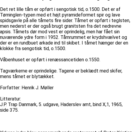
Det ret lille tårn er opført i sengotisk tid, o.1500. Det er af
Tørninglen-typen med et højt pyramideformet spir og lave
spidsgavle på alle tårnets fire sider. Tårnet er opført i teglsten,
men nederst er der også brugt granitsten fra det nedrevne
apsis. Tårnets dør mod vest er oprindelig, men har fået sin
nuværende ydre form i 1952. Tårnrummet er krydshvælvet og
der er en rundbuet arkade ind til skibet. I tårnet hænger der en
klokke fra sengotisk tid, o.1500.
Våbenhuset er opført i renæssancetiden o.1550.
Tagværkerne er oprindelige. Tagene er beklædt med skifer,
mens tårnet er blytækket.
Forfatter: Henrik J. Møller
Litteratur:
J.P. Trap Danmark, 5. udgave, Haderslev amt, bind X,1, 1965,
side 375.