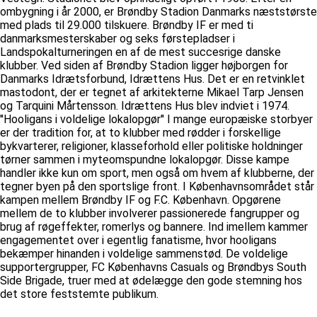
ombygning i år 2000, er Brøndby Stadion Danmarks næststørste
med plads til 29.000 tilskuere. Brøndby IF er med ti
danmarksmesterskaber og seks førstepladser i
Landspokalturneringen en af de mest succesrige danske
klubber. Ved siden af Brøndby Stadion ligger højborgen for
Danmarks Idrætsforbund, Idrættens Hus. Det er en retvinklet
mastodont, der er tegnet af arkitekterne Mikael Tarp Jensen
og Tarquini Mårtensson. Idrættens Hus blev indviet i 1974.
''Hooligans i voldelige lokalopgør'' I mange europæiske storbyer
er der tradition for, at to klubber med rødder i forskellige
bykvarterer, religioner, klasseforhold eller politiske holdninger
tørner sammen i myteomspundne lokalopgør. Disse kampe
handler ikke kun om sport, men også om hvem af klubberne, der
tegner byen på den sportslige front. I Københavnsområdet står
kampen mellem Brøndby IF og F.C. København. Opgørene
mellem de to klubber involverer passionerede fangrupper og
brug af røgeffekter, romerlys og bannere. Ind imellem kammer
engagementet over i egentlig fanatisme, hvor hooligans
bekæmper hinanden i voldelige sammenstød. De voldelige
supportergrupper, FC Københavns Casuals og Brøndbys South
Side Brigade, truer med at ødelægge den gode stemning hos
det store feststemte publikum.