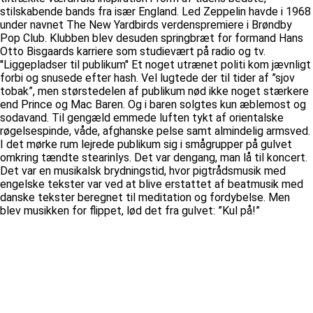
stilskabende bands fra især England. Led Zeppelin havde i 1968
under navnet The New Yardbirds verdenspremiere i Brøndby
Pop Club. Klubben blev desuden springbræt for formand Hans
Otto Bisgaards karriere som studievært på radio og tv.
''Liggepladser til publikum'' Et noget utrænet politi kom jævnligt
forbi og snusede efter hash. Vel lugtede der til tider af ”sjov
tobak”, men størstedelen af publikum nød ikke noget stærkere
end Prince og Mac Baren. Og i baren solgtes kun æblemost og
sodavand. Til gengæld emmede luften tykt af orientalske
røgelsespinde, våde, afghanske pelse samt almindelig armsved.
I det mørke rum lejrede publikum sig i smågrupper på gulvet
omkring tændte stearinlys. Det var dengang, man lå til koncert.
Det var en musikalsk brydningstid, hvor pigtrådsmusik med
engelske tekster var ved at blive erstattet af beatmusik med
danske tekster beregnet til meditation og fordybelse. Men
blev musikken for flippet, lød det fra gulvet: ”Kul på!”