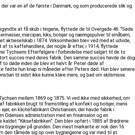
 der var en af de første i Danmark, og som producerede slik og
egyndte at få skub i tingene, flyttede de til Overgade 46. ''Søde
rmasser, marcipan, kiks, bolsjer og næringspulver til småbørn,
 et aktieselskab i 1874. Virksomheden blev ved med at udvide,
 af to kaffehandlere, der nogle år efter, i 1914, flyttede
rene Tychsens Efterfølgere i forbindelse med salget til de to
de stort succes med deres fabrik. Den samme succes havde de dog
af to døde inden de blev et halvt år. Peter døde af
te fødte hun knap ni måneder efter Peters død. Hun blev senere
ristian til sidst ikke kunne klare mere, og bad om skilsmisse.
e Tychsen mellem 1869 og 1875. Vi ved ikke med sikkerhed, om
f fabrikken brugt til fremstilling af konfekt og bolsjer, mens
er, en klichéfabrikant Christiansen, der havde fabrik i
seum Odenses administration med en frisørsalon og en
ale kaldet ”Kiksefabrikken”. Den blev opført i 1885 af Brødrene
dre bygninger på grunden. Den mest markante er nok den 16
m den tårnede sig op over bygningerne og var med til at