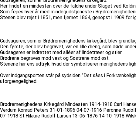
Gudsageren, som er Brødremenighedens kirkegård.
Her findet en mindesten over de faldne under Slaget ved Kolding
Som fejres hver år med mindegudstjeneste i Brødremenighedens
Stenen blev rejst i 1851, men fjernet 1864, genopst i 1909 for ig
Gudsageren, som er Brødremenighedens kirkegård, blev grundlagt 
Den første, der blev begravet, var en lille dreng, som døde under
Gudsageren er indrettet med alléer af lindetræer og stier.
Brødrene begraves mod vest og Søstrene mod øst.
Stenene har ens udtryk, hvad der symboliserer menighedens lig
Over indgangsporten står på sydsiden ”Det såes i Forkrænkelighed
uforgængelighed.
Brødremenighedens Kirkegård Mindesten 1914-1918 Carl Hanse
Verdum Konrad Peters 31-01-1896 04-07-1916 Peronne Rudolf
07-1918 St.Hilaure Rudolf Larsen 13-06-1876 14-10-1918 Wilsk