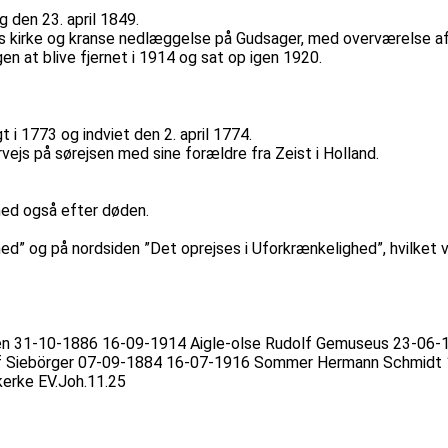
 den 23. april 1849.
 kirke og kranse nedlæggelse på Gudsager, med overværelse af 
en at blive fjernet i 1914 og sat op igen 1920.
i 1773 og indviet den 2. april 1774.
vejs på sørejsen med sine forældre fra Zeist i Holland.
hed også efter døden.
” og på nordsiden ”Det oprejses i Uforkrænkelighed”, hvilket vil
n 31-10-1886 16-09-1914 Aigle-olse Rudolf Gemuseus 23-06-1
 Siebörger 07-09-1884 16-07-1916 Sommer Hermann Schmidt 1
erke EV.Joh.11.25