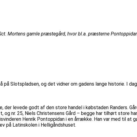
 Sct. Mortens gamle præstegård, hvor bl.a. præsterne Pontoppida
lå på Slotspladsen, og det vidner om gadens lange historie. I d
e, der levede godt af den store handel i købstaden Randers. G
, og nr. 25, Niels Christensens Gård – begge har tilhørt store ha
prisvinderen Henrik Pontoppidan i en årrække. Han var med til at
ev på Latinskolen i Helligåndshuset.