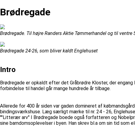
Brødregade
Brødregade. Til højre Randers Aktie Tømmerhandel og til ventre
Brødregade 24-26, som bliver kaldt Englehuset
Intro
Brødregade er opkaldt efter det Gråbrødre Kloster, der engang 
forbindelse til handel går mange hundrede år tilbage.
Allerede for 400 år siden var gaden domineret af købmandsgård
bindingsværkshuse. Læg særligt mærke til nr. 24 - 26, Englehuset
''''Litterær arv'' I Brødregade boede også forfatteren og Nobel
sine barndomsoplevelser i byen. Han skrev bl.a om sin tid som el