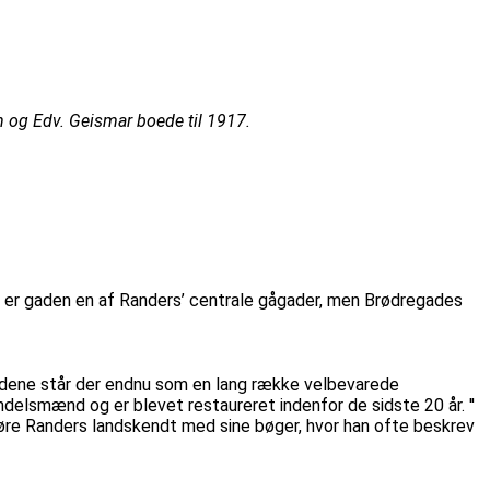
n og Edv. Geismar boede til 1917.
ag er gaden en af Randers’ centrale gågader, men Brødregades
årdene står der endnu som en lang række velbevarede
ndelsmænd og er blevet restaureret indenfor de sidste 20 år. ''
 gøre Randers landskendt med sine bøger, hvor han ofte beskrev