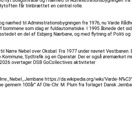
ed nyt boligområde og i nærhed til Administrationsbygningen fra
ytoften får trinbrættet en central rolle.
og nærhed til Administrationsbygningen fra 1976, nu Varde Rådhus
ing af bommene som idag er fuldautomatiske. I 1995 åbnede det si
tedet en del af Esbjerg Nærbane, og med flytning af Politi og Bo
til Nørre Nebel over Oksbøl. Fra 1977 under navnet Vestbanen. 
e Kommune, Sydtrafik og en Operatør. Der er også øremærket mi
 2026 overtager DSB GoCollectives aktiviteter
3%B8rre_Nebel_Jernbane https://da.wikipedia.org/wiki/Varde-N%C
bane gennem 100år" Af Ole-Chr. M. Plum fra forlaget Dansk Jernb