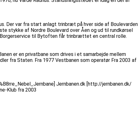
 1976, nu Varde Rådhus. Standsningsstedet er idag en del af
. Der var fra start anlagt trinbræt på hver side af Boulevarden
dste stykke af Nordre Boulevard over Åen og ud til rundkørsel
rgerservice til Bytoften får trinbrættet en central rolle.
Banen er en privatbane som drives i et samarbejde mellem
dler fra Staten. Fra 1977 Vestbanen som operatør Fra 2003 af
3%B8rre_Nebel_Jernbane] Jernbanen.dk [http://jernbanen.dk/
ane-Klub fra 2003