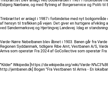
Trinbrættet blev anlagt ved Boulevarden i 1987 i forbindelse m
Esbjerg Nærbane, og med flytning af Borgerservice og Politi til B
Trinbrættet er anlagt i 1987 i forbindelse med nyt boligområde 
af hensyn til trafikken på vejen. Det giver en hurtigere afvikl
ved Søndermarksvej og Hjertingvej Landevej. Idag er standsningss
Varde-Nørre Nebelbanen blev åbnet i 1903. Banen går fra Varde 
Regionen Syddanmark, tidligere Ribe Amt, Vestbanen A/S, Vard
Arriva som operatør Fra 2024 af GoCollective som operatør Fra
''Kilder'' Wikipedia [https://da.wikipedia.org/wiki/Varde-N%C
http://jernbanen.dk] Bogen "Fra Vestbanen til Arriva - En lokal