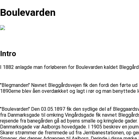
Boulevarden
Intro
I 1882 anlagde man forløberen for Boulevarden kaldet Bleggård
''Blegmanden'' Navnet Bleggårdsvejen fik den fordi den førte ud 
1890erne blev åen overdækket og lagt i rør og man benyttede le
''Boulevarden'' Den 03.05.1897 fik den sydlige del af Bleggaar
fra Danmarksgade til omkring Vingårdsgade fik navnet Bleggård
rejsende fra banegården gå ad byens smalle og kringlede gader. 
Danmarksgade var Aalborgs hovedgade. I 1905 beskrev en journalist
Skarer strømmer de fremmede ud fra Jernbanestationen, op genn
Smøger, der danner Adgangen til Aalborg. Derinde i disse mørke