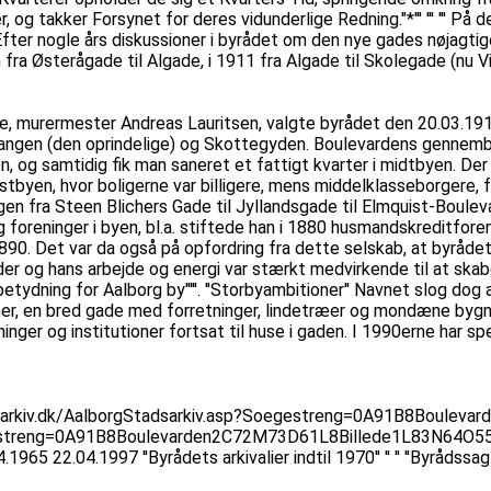
, og takker Forsynet for deres vidunderlige Redning."*''' ''' ''' P
 Efter nogle års diskussioner i byrådet om den nye gades nøjag
ra Østerågade til Algade, i 1911 fra Algade til Skolegade (nu Vin
re, murermester Andreas Lauritsen, valgte byrådet den 20.03.19
gen (den oprindelige) og Skottegyden. Boulevardens gennembru
 samtidig fik man saneret et fattigt kvarter i midtbyen. Der ko
tbyen, hvor boligerne var billigere, mens middelklasseborgere, f
n fra Steen Blichers Gade til Jyllandsgade til Elmquist-Boulev
 foreninger i byen, bl.a. stiftede han i 1880 husmandskreditforen
 1890. Det var da også på opfordring fra dette selskab, at byrå
eder og hans arbejde og energi var stærkt medvirkende til at skab
ydning for Aalborg by"'''. ''Storbyambitioner'' Navnet slog dog a
r, en bred gade med forretninger, lindetræer og mondæne bygni
ger og institutioner fortsat til huse i gaden. I 1990erne har s
orgstadsarkiv.dk/AalborgStadsarkiv.asp?Soegestreng=0A91B8Bou
estreng=0A91B8Boulevarden2C72M73D61L8Billede1L83N64O55F4] 
65 22.04.1997 ''Byrådets arkivalier indtil 1970'' '' '' ''Byrådssag