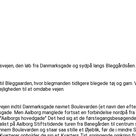
svejen, den løb fra Danmarksgade og sydpå langs Bleggårdsåen.
til Bleggaarden, hvor blegmanden tidligere blegede tøj og garn. V
jligheden til at omdøbe vejen.
dsvejen indtil Danmarksgade navnet Boulevarden (et navn den eft
sgade. Men Aalborg manglede fortsat en forbindelse nordpå fra
''Aalborgs hovedgade'' Det hed sig at de førstegangsbesøgende o
 på Aalborg Stiftstidende turen fra Banegården til centrum således
em Boulevarden og staar saa stille et Øjeblik, før de i mindre
 Kvarterer opholder de sig et Kvarters Tid, springende omkring 