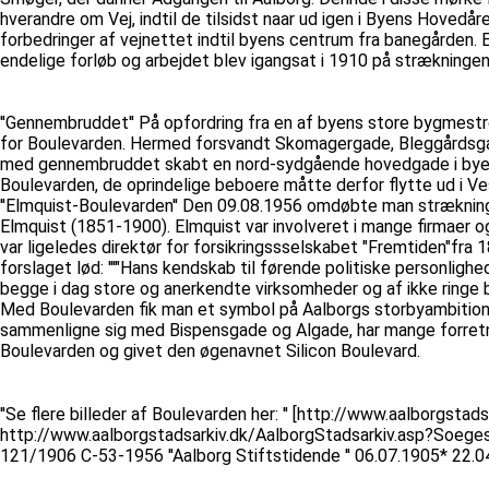
hverandre om Vej, indtil de tilsidst naar ud igen i Byens Hovedårer
forbedringer af vejnettet indtil byens centrum fra banegården.
endelige forløb og arbejdet blev igangsat i 1910 på strækningen f
''Gennembruddet'' På opfordring fra en af byens store bygmest
for Boulevarden. Hermed forsvandt Skomagergade, Bleggårdsgan
med gennembruddet skabt en nord-sydgående hovedgade i byen, og
Boulevarden, de oprindelige beboere måtte derfor flytte ud i Ves
''Elmquist-Boulevarden'' Den 09.08.1956 omdøbte man strækninge
Elmquist (1851-1900). Elmquist var involveret i mange firmaer og
var ligeledes direktør for forsikringssselskabet "Fremtiden"fra
forslaget lød: '''"Hans kendskab til førende politiske personligh
begge i dag store og anerkendte virksomheder og af ikke ringe bet
Med Boulevarden fik man et symbol på Aalborgs storbyambitione
sammenligne sig med Bispensgade og Algade, har mange forretnin
Boulevarden og givet den øgenavnet Silicon Boulevard.
''Se flere billeder af Boulevarden her: '' [http://www.aalb
http://www.aalborgstadsarkiv.dk/AalborgStadsarkiv.asp?Soeg
121/1906 C-53-1956 ''Aalborg Stiftstidende '' 06.07.1905* 22.04.19