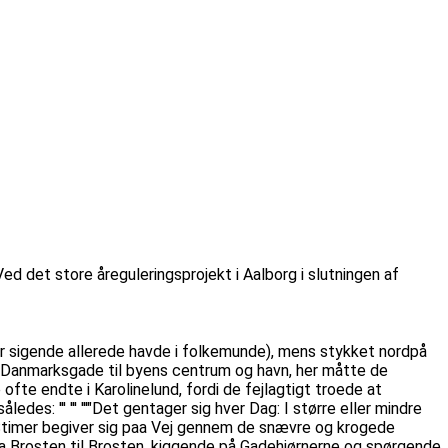
ed det store åreguleringsprojekt i Aalborg i slutningen af
er sigende allerede havde i folkemunde), mens stykket nordpå
 Danmarksgade til byens centrum og havn, her måtte de
fte endte i Karolinelund, fordi de fejlagtigt troede at
: ''' ''' '''"Det gentager sig hver Dag: I større eller mindre
 Stimer begiver sig paa Vej gennem de snævre og krogede
fra Brosten til Brosten, kiggende på Gadehjørnerne og spørgende