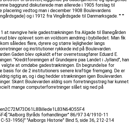
å denne baggrund diskuterede man allerede i 1905 forslag til
tige placering vedtog man i december 1908 Boulevardens
gårdsgade) og i 1912 fra Vingårdsgade til Danmarksgade. ''' '''
11 at navngive hele gadestrækningen fra Algade til Banegården
d blev oplevet som en voldsom ændring i bybilledet. Man fik
m således flere, dyrere og større lejligheder langs
orretninger og institutioner rykkede ind på Boulevarden.
arden Gaden blev opkaldt efter overretssagfører Eduard E.
ingen: "Kreditforeningen af Grundejere paa Landet i Jylland", han
det valgte at omdøbe gadestrækningen. En begrundelse for
e basis for de 2 institutioners senere kraftige fremgang. De er
ldrig rigtig an, og i dag hedder strækningen igen Boulevarden.
nger. Skønt Boulevarden aldrig som forretningsstrøg har kunnet
pecielt mange computerforretninger slået sig ned på
levarden2C72M73D61L8Billede1L83N64O55F4
''Aalborg Byråds forhandlinger'' 86/97 34/1910-11
 C-53-1956)'' ''Aalborgs Historie'' Bind 5, side 36, 212-214