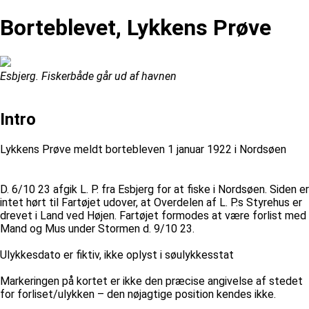
Borteblevet, Lykkens Prøve
Esbjerg. Fiskerbåde går ud af havnen
Intro
Lykkens Prøve meldt bortebleven 1 januar 1922 i Nordsøen
D. 6/10 23 afgik L. P. fra Esbjerg for at fiske i Nordsøen. Siden er
intet hørt til Fartøjet udover, at Overdelen af L. P.s Styrehus er
drevet i Land ved Højen. Fartøjet formodes at være forlist med
Mand og Mus under Stormen d. 9/10 23.
Ulykkesdato er fiktiv, ikke oplyst i søulykkesstat
Markeringen på kortet er ikke den præcise angivelse af stedet
for forliset/ulykken – den nøjagtige position kendes ikke.