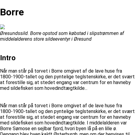
Borre
Øresundssild. Borre opstod som købstad i slipstrømmen af
middelalderens store sildeeventyr i Øresund
Intro
Når man står på torvet i Borre omgivet af de lave huse fra
1800-1900-tallet og den pyntelige teglstenskirke, er det svært
at forestille sig, at stedet engang var centrum for en havneby
med sildefiskeri som hovedindtægtkilde...
Når man står på torvet i Borre omgivet af de lave huse fra
1800-1900-tallet og den pyntelige teglstenskirke, er det svært
at forestille sig, at stedet engang var centrum for en havneby
med sildefiskeri som hovedindtægtkilde. I middelalderen var
Borre Sømose en sejlbar fjord, hvori byen lå på en lille ø.
Dengang blev byen kaldt Østerburgh, men om der henvises til