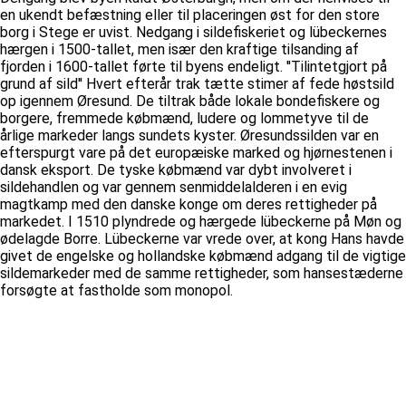
en ukendt befæstning eller til placeringen øst for den store
borg i Stege er uvist. Nedgang i sildefiskeriet og lübeckernes
hærgen i 1500-tallet, men især den kraftige tilsanding af
fjorden i 1600-tallet førte til byens endeligt. ''Tilintetgjort på
grund af sild'' Hvert efterår trak tætte stimer af fede høstsild
op igennem Øresund. De tiltrak både lokale bondefiskere og
borgere, fremmede købmænd, ludere og lommetyve til de
årlige markeder langs sundets kyster. Øresundssilden var en
efterspurgt vare på det europæiske marked og hjørnestenen i
dansk eksport. De tyske købmænd var dybt involveret i
sildehandlen og var gennem senmiddelalderen i en evig
magtkamp med den danske konge om deres rettigheder på
markedet. I 1510 plyndrede og hærgede lübeckerne på Møn og
ødelagde Borre. Lübeckerne var vrede over, at kong Hans havde
givet de engelske og hollandske købmænd adgang til de vigtige
sildemarkeder med de samme rettigheder, som hansestæderne
forsøgte at fastholde som monopol.