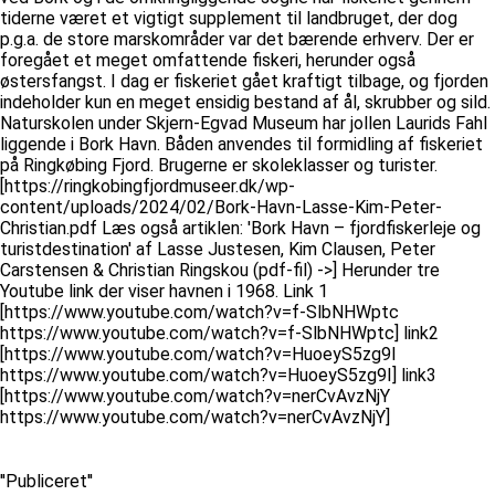
tiderne været et vigtigt supplement til landbruget, der dog
p.g.a. de store marskområder var det bærende erhverv. Der er
foregået et meget omfattende fiskeri, herunder også
østersfangst. I dag er fiskeriet gået kraftigt tilbage, og fjorden
indeholder kun en meget ensidig bestand af ål, skrubber og sild.
Naturskolen under Skjern-Egvad Museum har jollen Laurids Fahl
liggende i Bork Havn. Båden anvendes til formidling af fiskeriet
på Ringkøbing Fjord. Brugerne er skoleklasser og turister.
[https://ringkobingfjordmuseer.dk/wp-
content/uploads/2024/02/Bork-Havn-Lasse-Kim-Peter-
Christian.pdf Læs også artiklen: 'Bork Havn – fjordfiskerleje og
turistdestination' af Lasse Justesen, Kim Clausen, Peter
Carstensen & Christian Ringskou (pdf-fil) ->] Herunder tre
Youtube link der viser havnen i 1968. Link 1
[https://www.youtube.com/watch?v=f-SlbNHWptc
https://www.youtube.com/watch?v=f-SlbNHWptc] link2
[https://www.youtube.com/watch?v=HuoeyS5zg9I
https://www.youtube.com/watch?v=HuoeyS5zg9I] link3
[https://www.youtube.com/watch?v=nerCvAvzNjY
https://www.youtube.com/watch?v=nerCvAvzNjY]
''Publiceret''