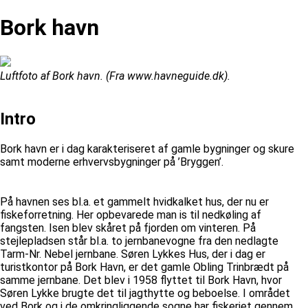
Bork havn
Luftfoto af Bork havn. (Fra www.havneguide.dk).
Intro
Bork havn er i dag karakteriseret af gamle bygninger og skure
samt moderne erhvervsbygninger på ’Bryggen’.
På havnen ses bl.a. et gammelt hvidkalket hus, der nu er
fiskeforretning. Her opbevarede man is til nedkøling af
fangsten. Isen blev skåret på fjorden om vinteren. På
stejlepladsen står bl.a. to jernbanevogne fra den nedlagte
Tarm-Nr. Nebel jernbane. Søren Lykkes Hus, der i dag er
turistkontor på Bork Havn, er det gamle Obling Trinbrædt på
samme jernbane. Det blev i 1958 flyttet til Bork Havn, hvor
Søren Lykke brugte det til jagthytte og beboelse. I området
ved Bork og i de omkringliggende sogne har fiskeriet gennem