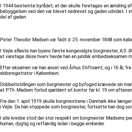
I 1944 bestemte byrådet, at der skulle foretages en ændring af 
bebyggelsen ved den var blevet nedrevet og gaden udvidet. I 
del af gaden.
Peter Theodor Madsen var født d. 25. november 1848 som købma
I Vejle afløste han byens første kongevalgte borgmester, A.S. 
at varetage disse hverv havde han en juridsk embedseksamen m
Efter eksamen var han ansat ved Århus Stiftsamt, og i 16 år, f
skibsregistrator i København.
Dobbeltstillingen som borgmester og byfoged krævede sin man
at P.Th. Madsen forlod sjældent sit kontor før kl. 19 om aftenen
Fra den 1. april 1919 skulle borgmestrene i Danmark ikke læn
i Vejle. Da han stoppede som borgmester, fortsatte han dog som
I alle kredse stod der stor respekt om borgmester Madsens per
human, dygtig og retfærdig leder i begge embeder.