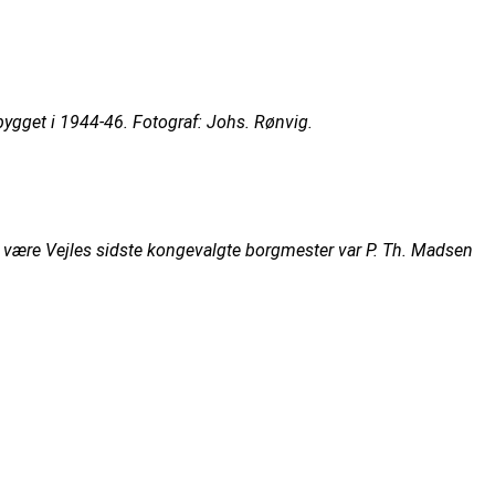
ygget i 1944-46. Fotograf: Johs. Rønvig.
t være Vejles sidste kongevalgte borgmester var P. Th. Madsen