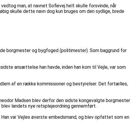
edtog man, at navnet Sofievej helt skulle forsvinde, når
big skulle dette navn dog kun bruges om den sydlige, brede
både borgmester og bygfoged (politimester). Som baggrund for
idste ansættelse han havde, inden han kom til Vejle, var som
lem af en række kommissioner og bestyrelser. Det fortælles,
 Theodor Madsen blev derfor den sidste kongevalgte borgmester
 blev landets nye retsplejeordning gennemført.
e. Han var Vejles øverste embedsmand, og blev opfattet som en