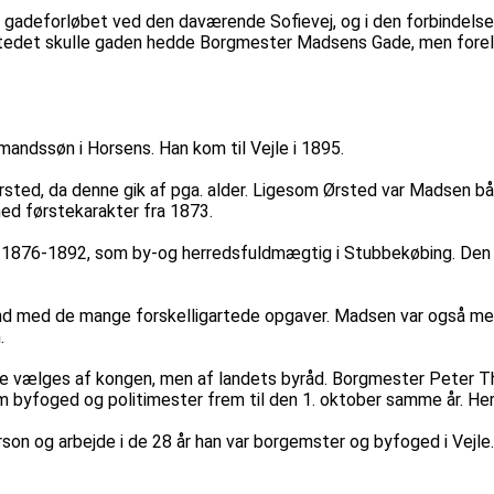
gadeforløbet ved den daværende Sofievej, og i den forbindelse v
stedet skulle gaden hedde Borgmester Madsens Gade, men forelø
ndssøn i Horsens. Han kom til Vejle i 1895.
Ørsted, da denne gik af pga. alder. Ligesom Ørsted var Madsen 
ed førstekarakter fra 1873.
ra 1876-1892, som by-og herredsfuldmægtig i Stubbekøbing. Den s
d med de mange forskelligartede opgaver. Madsen var også med
.
gere vælges af kongen, men af landets byråd. Borgmester Peter
 byfoged og politimester frem til den 1. oktober samme år. Her
son og arbejde i de 28 år han var borgemster og byfoged i Vejl