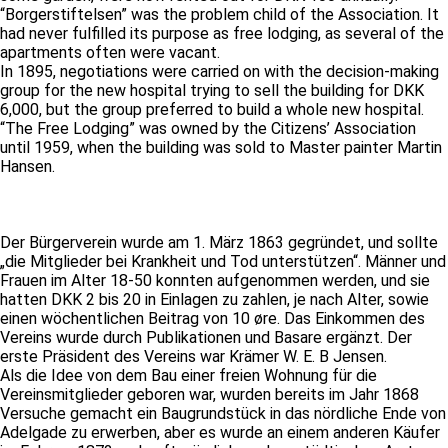
“Borgerstiftelsen” was the problem child of the Association. It
had never fulfilled its purpose as free lodging, as several of the
apartments often were vacant.
In 1895, negotiations were carried on with the decision-making
group for the new hospital trying to sell the building for DKK
6,000, but the group preferred to build a whole new hospital.
“The Free Lodging” was owned by the Citizens’ Association
until 1959, when the building was sold to Master painter Martin
Hansen.
Der Bürgerverein wurde am 1. März 1863 gegründet, und sollte
„die Mitglieder bei Krankheit und Tod unterstützen“. Männer und
Frauen im Alter 18-50 konnten aufgenommen werden, und sie
hatten DKK 2 bis 20 in Einlagen zu zahlen, je nach Alter, sowie
einen wöchentlichen Beitrag von 10 øre. Das Einkommen des
Vereins wurde durch Publikationen und Basare ergänzt. Der
erste Präsident des Vereins war Krämer W. E. B Jensen.
Als die Idee von dem Bau einer freien Wohnung für die
Vereinsmitglieder geboren war, wurden bereits im Jahr 1868
Versuche gemacht ein Baugrundstück in das nördliche Ende von
Adelgade zu erwerben, aber es wurde an einem anderen Käufer