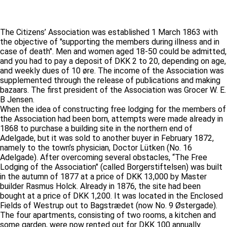
The Citizens’ Association was established 1 March 1863 with
the objective of "supporting the members during illness and in
case of death". Men and women aged 18-50 could be admitted,
and you had to pay a deposit of DKK 2 to 20, depending on age,
and weekly dues of 10 øre. The income of the Association was
supplemented through the release of publications and making
bazaars. The first president of the Association was Grocer W. E.
B Jensen.
When the idea of constructing free lodging for the members of
the Association had been born, attempts were made already in
1868 to purchase a building site in the northern end of
Adelgade, but it was sold to another buyer in February 1872,
namely to the town’s physician, Doctor Lütken (No. 16
Adelgade). After overcoming several obstacles, “The Free
Lodging of the Association" (called Borgerstiftelsen) was built
in the autumn of 1877 at a price of DKK 13,000 by Master
builder Rasmus Holck. Already in 1876, the site had been
bought at a price of DKK 1,200. It was located in the Enclosed
Fields of Westrup out to Bagstrædet (now No. 9 Østergade).
The four apartments, consisting of two rooms, a kitchen and
some garden, were now rented out for DKK 100 annually.