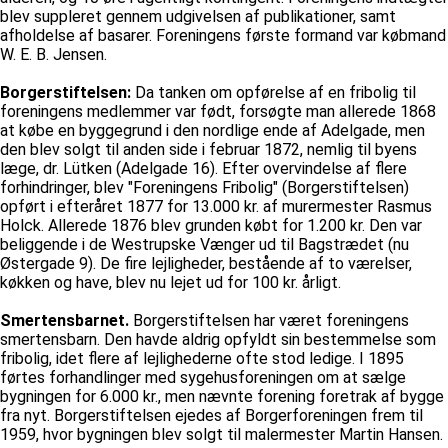
blev suppleret gennem udgivelsen af publikationer, samt
afholdelse af basarer. Foreningens første formand var købmand
W. E. B. Jensen.
Borgerstiftelsen:
Da tanken om opførelse af en fribolig til
foreningens medlemmer var født, forsøgte man allerede 1868
at købe en byggegrund i den nordlige ende af Adelgade, men
den blev solgt til anden side i februar 1872, nemlig til byens
læge, dr. Lütken (Adelgade 16). Efter overvindelse af flere
forhindringer, blev "Foreningens Fribolig" (Borgerstiftelsen)
opført i efteråret 1877 for 13.000 kr. af murermester Rasmus
Holck. Allerede 1876 blev grunden købt for 1.200 kr. Den var
beliggende i de Westrupske Vænger ud til Bagstrædet (nu
Østergade 9). De fire lejligheder, bestående af to værelser,
køkken og have, blev nu lejet ud for 100 kr. årligt.
Smertensbarnet.
Borgerstiftelsen har været foreningens
smertensbarn. Den havde aldrig opfyldt sin bestemmelse som
fribolig, idet flere af lejlighederne ofte stod ledige. I 1895
førtes forhandlinger med sygehusforeningen om at sælge
bygningen for 6.000 kr., men nævnte forening foretrak af bygge
fra nyt. Borgerstiftelsen ejedes af Borgerforeningen frem til
1959, hvor bygningen blev solgt til malermester Martin Hansen.