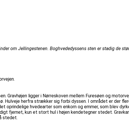
inder om Jellingestenen. Boghvededyssens sten er stadig de stør
orvejen.
n. Gravhøjen ligger i Nørreskoven mellem Furesøen og motorveje
Hulveje herfra strækker sig forbi dyssen. I området er der fler
 det oprindelige hvedearter som enkorn og emmer, som blev dyrk
ndigt fjernet, kun et stort hul i højen kendetegner stedet. Gra
å stedet.