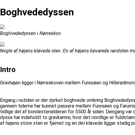
Boghvededyssen
Boghvededyssen i Nørreskov.
Nogle af højens kløvede sten. En af højens bevarede randsten m
Intro
Gravhøjen ligger i Nørreskoven mellem Furesøen og Hillerødmot
Engang i nutiden er der dyrket boghvede omkring Boghvededysse
gennem tiderne har kunnet passere mellem Furesøen og Farumsø. 
tidlige del af bondestenalderen for 5500 år siden. Dengang var
dysse har indeholdt to gravkamre, hvor det nordlige er fuldstæ
af højens store sten er fjernet og en del kløvede ligger stadig p