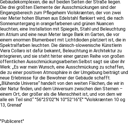
Gebäudekomplexen, die auf beiden Seiten der Straße liegen.
Die drei größten Elemente der Ausschmückungen sind der
Eingangsbereich zum Pflegeheim Violskrænten, der von zwei
vier Meter hohen Blumen aus Edelstahl flankiert wird, die nach
Sonnenuntergang in orangefarbenen und grünen Nuancen
leuchten; eine Installation mit Spiegeln, Stahl und Beleuchtung
im Atrium und eine neun Meter lange Bank im Garten, die vor
einem enormen Blumenbeet mit Lichtdioden platziert ist, die in
Spektralfarben leuchten. Die dänisch-slowenische Künstlerin
Viera Collaro ist dafür bekannt, Beleuchtung in Architektur zu
integrieren, und sie steht hinter einer ganzen Reihe von großen
öffentlichen Ausschmückungsarbeiten.Selbst sagt sie über ihr
Werk: „Es war mein Wunsch, eine Ausschmückung zu schaffen,
die zu einer positiven Atmosphäre in der Umgebung beiträgt und
neue Erlebnisse für die Bewohner der Gebäude schafft.
„Blühende Universe“ handelt von den weiten Flächen, die wir in
der Natur finden, und dem Universum zwischen den Sternen –
einem Ort, der größer als die Menschheit ist, und von dem wir
alle ein Teil sind.“ ''56°25'02"N 10°52'16"E'' ''Violskrænten 10 og
13, Grenaa''
''Publiceret''