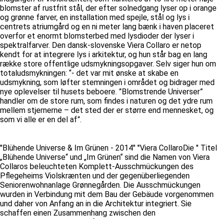
blomster af rustfrit stål, der efter solnedgang lyser op i orange
og grønne farver, en installation med spejle, stål og lys i
centrets atriumgård og en ni meter lang bænk i haven placeret
overfor et enormt blomsterbed med lysdioder der lyser i
spektralfarver. Den dansk-slovenske Viera Collaro er netop
kendt for at integrere lys i arkitektur, og hun står bag en lang
række store offentlige udsmykningsopgaver. Selv siger hun om
totaludsmykningen: “- det var mit ønske at skabe en
udsmykning, som løfter stemningen i området og bidrager med
nye oplevelser til husets beboere. ”Blomstrende Universer”
handler om de store rum, som findes i naturen og det ydre rum
mellem stjernerne – det sted der er større end mennesket, og
som vi alle er en del af”.
''Blühende Universe & Im Grünen - 2014'' ''Viera CollaroDie '' Titel
„Blühende Universe“ und „Im Grünen“ sind die Namen von Viera
Collaros beleuchteten Komplett-Ausschmückungen des
Pflegeheims Violskrænten und der gegenüberliegenden
Seniorenwohnanlage Grønnegården. Die Ausschmückungen
wurden in Verbindung mit dem Bau der Gebäude vorgenommen
und daher von Anfang an in die Architektur integriert. Sie
schaffen einen Zusammenhang zwischen den