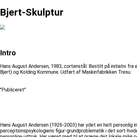
Bjert-Skulptur
Intro
Hans August Andersen, 1983, cortenstål. Bestilt på initiativ fra
Bjert) og Kolding Kommune. Udført af Maskinfabrikken Tresu.
''Publiceret''
Hans August Andersen (1926-2003) har ydet en helt personlig in
perceptionspsykologiens figur-grundproblematik i det sort-hvide
personlige udtryk. Har været med til at præge det lokale miljø 