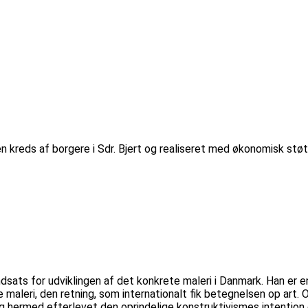
 en kreds af borgere i Sdr. Bjert og realiseret med økonomisk stø
dsats for udviklingen af det konkrete maleri i Danmark. Han er 
 maleri, den retning, som internationalt fik betegnelsen op art.
og hermed efterlevet den oprindelige konstruktivismes intention