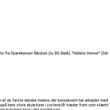
tte fra Sparekassen Bikuben (nu BG Bank), "Hallens Venner" (Sdr.
en af de første danske malere, der konsekvent har arbejdet med
 Også hans store skulpturer i cortenstål træder frem som stærkt
 om kunstens brug i det sociale rum.