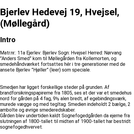
Bjerlev Hedevej 19, Hvejsel,
(Møllegård)
Intro
Matr.nr.: 11a Ejerlev: Bjerlev Sogn: Hvejsel Herred: Nørvang
”Anders Smed” kom til Møllegården fra Kollemorten, og
smedehåndværket fortsattes hér i tre generationer med de
ansete Bjerlev ”Hjøller” (leer) som speciale.
Smedjen har ligget forskellige steder på grunden. Af
brandforsikringspapirerne fra 1805, ses at der var et smedehus
nord for gården på 4 fag, 9½ alen bredt, af egebindingsværk,
murede vægge og med tegltag. Smedien indeholdt 2 bælge, 2
ambolte og øvrige smederedskaber.
Gården blev undertiden kaldt Sognefogedgården da ejerne fra
slutningen af 1800-tallet til midten af 1900-tallet har bestridt
sognefogedhvervet.