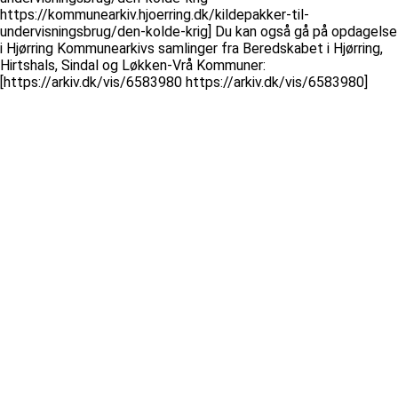
https://kommunearkiv.hjoerring.dk/kildepakker-til-
undervisningsbrug/den-kolde-krig] Du kan også gå på opdagelse
i Hjørring Kommunearkivs samlinger fra Beredskabet i Hjørring,
Hirtshals, Sindal og Løkken-Vrå Kommuner:
[https://arkiv.dk/vis/6583980 https://arkiv.dk/vis/6583980]