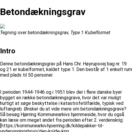
Betondækningsgrav
Tegning over betondækningsgrav, Type 1 Kubelformet
Intro
Denne betondækningsgrav på Hans Chr. Høyrupsvej bag nr. 19
og 21 er kubelformet, kaldet type 1. Den består af 1 enkelt rum
med plads til 50 personer.
I perioden 1944-1946 og i 1951 blev der i flere danske byer
bygget en række betondækningsgrave, hvor det var muligt
hurtigt at søge beskyttelse i katastrofetilfælde, typisk ved
luftangreb. Ønsker du at vide mere om betondækningsgrave?
Så besøg Hjørring Kommunearkivs hjemmeside, hvor du også
kan læse om meget andet fra perioden efter 2. verdenskrig:
[https://kommunearkiv.hjoerring.dk/kildepakker-til-
undervisningsbrug/den-kolde-krig