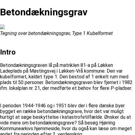
Betondækningsgrav
Tegning over betondækningsgrav, Type 1 Kubelformet
Intro
Betondækningsgraven lå på matriklen 81-a på Løkken
Ladeplads på Møstingsvej i Løkken-Vrå kommune. Den var
kubelformet, kaldet type 1. Den bestod af 1 enkelt rum med
plads til 50 personer. Betondækningsgraven blev fjernet i 1982
ifm. lokalplan nr. 21, der medførte et behov for flere P-pladser.
I perioden 1944-1946 og i 1951 blev der i flere danske byer
bygget en række betondækningsgrave, hvor det var muligt
hurtigt at søge beskyttelse i katastrofetilfælde. Ønsker du at
vide mere om betondækningsgrave? Så besøg Hjørring
Kommunearkivs hjemmeside, hvor du også kan læse om meget
andet fra perioden efter 2. verdenskrig: