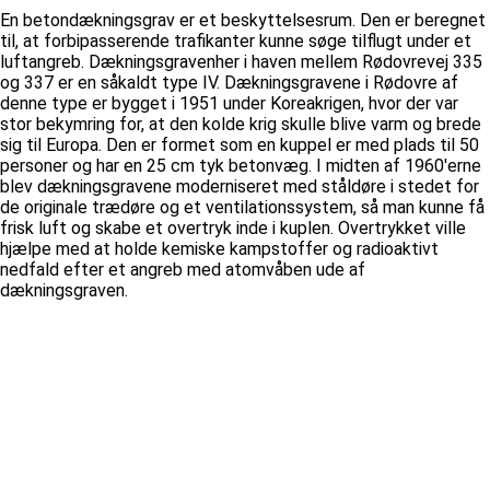
En betondækningsgrav er et beskyttelsesrum. Den er beregnet
til, at forbipasserende trafikanter kunne søge tilflugt under et
luftangreb. Dækningsgravenher i haven mellem Rødovrevej 335
og 337 er en såkaldt type IV. Dækningsgravene i Rødovre af
denne type er bygget i 1951 under Koreakrigen, hvor der var
stor bekymring for, at den kolde krig skulle blive varm og brede
sig til Europa. Den er formet som en kuppel er med plads til 50
personer og har en 25 cm tyk betonvæg. I midten af 1960'erne
blev dækningsgravene moderniseret med ståldøre i stedet for
de originale trædøre og et ventilationssystem, så man kunne få
frisk luft og skabe et overtryk inde i kuplen. Overtrykket ville
hjælpe med at holde kemiske kampstoffer og radioaktivt
nedfald efter et angreb med atomvåben ude af
dækningsgraven.