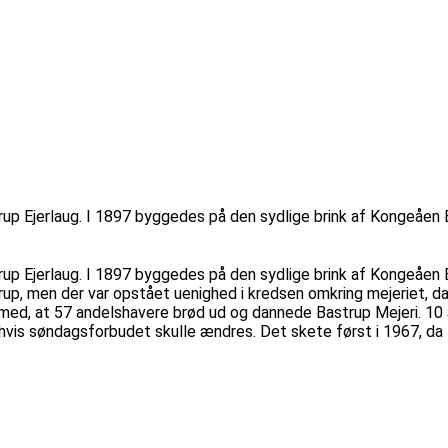
p Ejerlaug. I 1897 byggedes på den sydlige brink af Kongeåen 
p Ejerlaug. I 1897 byggedes på den sydlige brink af Kongeåen B
, men der var opstået uenighed i kredsen omkring mejeriet, da
med, at 57 andelshavere brød ud og dannede Bastrup Mejeri. 10
hvis søndagsforbudet skulle ændres. Det skete først i 1967, da 