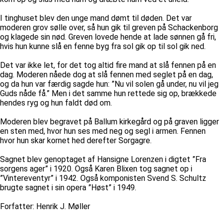
I tinghuset blev den unge mand dømt til døden. Det var
moderen grov sølle over, så hun gik til greven på Schackenborg
og klagede sin nød. Greven lovede hende at lade sønnen gå fri,
hvis hun kunne slå en fenne byg fra sol gik op til sol gik ned.
Det var ikke let, for det tog altid fire mand at slå fennen på en
dag. Moderen nåede dog at slå fennen med seglet på en dag,
og da hun var færdig sagde hun: ”Nu vil solen gå under, nu vil jeg
Guds nåde få.” Men i det samme hun rettede sig op, brækkede
hendes ryg og hun faldt død om.
Moderen blev begravet på Ballum kirkegård og på graven ligger
en sten med, hvor hun ses med neg og segl i armen. Fennen
hvor hun skar kornet hed derefter Sorgagre.
Sagnet blev genoptaget af Hansigne Lorenzen i digtet ”Fra
sorgens ager” i 1920. Også Karen Blixen tog sagnet op i
”Vintereventyr” i 1942. Også komponisten Svend S. Schultz
brugte sagnet i sin opera ”Høst” i 1949.
Forfatter: Henrik J. Møller