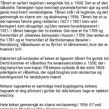
Tårnet er opført teglsten i sengotisk tid, o. 1500. Det er af den
såkaldte Tørninglen-type med højt pyramideformet spir og små
gavle mod hvert verdenshjørne. Tårnet står i rå teglsten, og det
gennemgik en større om- og skalmuring i 1956. Tårnet har et ur,
der nævnes første gang i kilderne i 1627. I 1851 blev uret
betegnet som ubrugeligt, og blev senere hovedrepareret i
1921. I tårnet hænger der to klokker. Den ene er fra 1709 og
fremstillet af Johannes Asmussen i Husum i 1709. Den anden er
fra 1781 og er fremstillet af Bartholomæus Beseler i
Rendsborg. Våbenhuset er nu flyttet til tårnrummet, hvor der er
hvælvet loft.
Sakristiet på nordsiden af kirken er ligesom tårnet fra gotisk tid.
Dertil kommer et våbenhus fra renæssancetiden o. 1550, der i
dag benyttes som kapel. På kirkens sydside lå der indtil 1859
yderligere et våbenhus, der også brugtes som skolestue og
samlingssted for landsbyens mænd.
Kirkens tagværker er samtidige med bygningerne, kirkens
tagværk er dog afstivet i gotisk tid. Alle kirkens tage er tækket
med bly.
Hele kirken gennemgik en større restaurering i 1956-57 ved