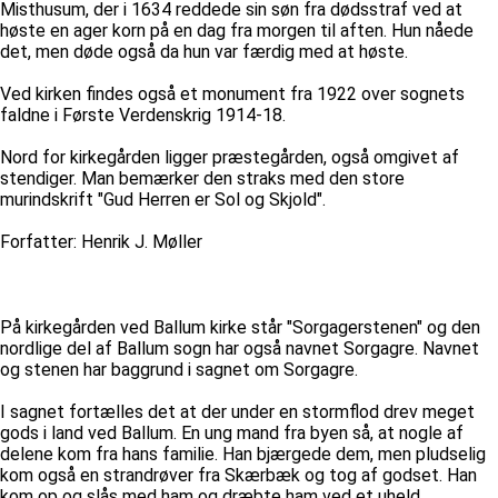
Misthusum, der i 1634 reddede sin søn fra dødsstraf ved at
høste en ager korn på en dag fra morgen til aften. Hun nåede
det, men døde også da hun var færdig med at høste.
Ved kirken findes også et monument fra 1922 over sognets
faldne i Første Verdenskrig 1914-18.
Nord for kirkegården ligger præstegården, også omgivet af
stendiger. Man bemærker den straks med den store
murindskrift "Gud Herren er Sol og Skjold".
Forfatter: Henrik J. Møller
På kirkegården ved Ballum kirke står "Sorgagerstenen" og den
nordlige del af Ballum sogn har også navnet Sorgagre. Navnet
og stenen har baggrund i sagnet om Sorgagre.
I sagnet fortælles det at der under en stormflod drev meget
gods i land ved Ballum. En ung mand fra byen så, at nogle af
delene kom fra hans familie. Han bjærgede dem, men pludselig
kom også en strandrøver fra Skærbæk og tog af godset. Han
kom op og slås med ham og dræbte ham ved et uheld.