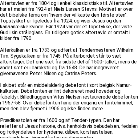
Altertavlen er fra 1804 og i enkel klassicistisk stil. Altertavlen
har et maleri fra 1924 af Niels Larsen Stevns. Motivet er over
det bibelske tema om "hvem der vil kaste den første sten".
Topstykket er ligeledes fra 1924, og viser Jesus og den
kana’anæiske kvinde. Før 1924 var der et topstykke, der viste
Gud i sin stråleglans. En tidligere gotisk altertavle er omtalt i
kilder fra 1790.
Alterkalken er fra 1733 og udført af Tøndermesteren Wilhelm
Tim. Sygekalken er fra 1745. På alterbordet står to sæt
alterstager. Det ene sæt fra sidste del af 1500-tallet, mens de
andet sæt er i barokstil og fra 1648. De har indgraveret
givernavnene Peter Nilsen og Catrina Peters.
I skibet står en middelalderlig døbefont i sort belgisk Namur-
kalksten. Døbefonten er fint dekoreret med hoveder og
fabeldyr. Billedhuggeren Vitus Nielsen restaurerede døbefonten
i 1957-58. Over døbefonten hang der engang en fontehimmel,
men den blev fjernet i 1906 og ikke findes mere.
Prædikestolen er fra 1600 og af Tønder-typen. Den har
relieffer af Jesus historie, dvs. henholdsvis bebudelsen, fødslen
og forkyndelsen for hyrderne, dåben, korsfæstelsen,
opstandelsen, himmelfarten og dommedag.