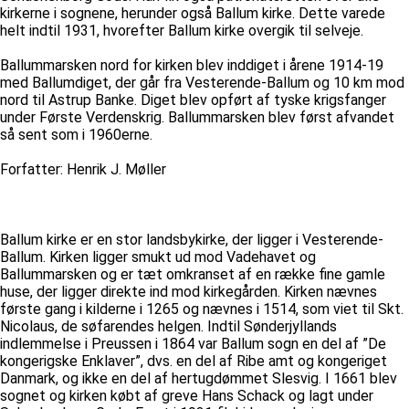
kirkerne i sognene, herunder også Ballum kirke. Dette varede
helt indtil 1931, hvorefter Ballum kirke overgik til selveje.
Ballummarsken nord for kirken blev inddiget i årene 1914-19
med Ballumdiget, der går fra Vesterende-Ballum og 10 km mod
nord til Astrup Banke. Diget blev opført af tyske krigsfanger
under Første Verdenskrig. Ballummarsken blev først afvandet
så sent som i 1960erne.
Forfatter: Henrik J. Møller
Ballum kirke er en stor landsbykirke, der ligger i Vesterende-
Ballum. Kirken ligger smukt ud mod Vadehavet og
Ballummarsken og er tæt omkranset af en række fine gamle
huse, der ligger direkte ind mod kirkegården. Kirken nævnes
første gang i kilderne i 1265 og nævnes i 1514, som viet til Skt.
Nicolaus, de søfarendes helgen. Indtil Sønderjyllands
indlemmelse i Preussen i 1864 var Ballum sogn en del af ”De
kongerigske Enklaver”, dvs. en del af Ribe amt og kongeriget
Danmark, og ikke en del af hertugdømmet Slesvig. I 1661 blev
sognet og kirken købt af greve Hans Schack og lagt under