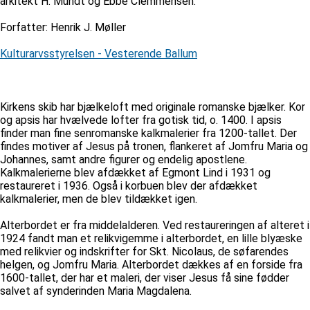
arkitekt H. Mundt og Ebbe Clemmensen.
Forfatter: Henrik J. Møller
Kulturarvsstyrelsen - Vesterende Ballum
Kirkens skib har bjælkeloft med originale romanske bjælker. Kor
og apsis har hvælvede lofter fra gotisk tid, o. 1400. I apsis
finder man fine senromanske kalkmalerier fra 1200-tallet. Der
findes motiver af Jesus på tronen, flankeret af Jomfru Maria og
Johannes, samt andre figurer og endelig apostlene.
Kalkmalerierne blev afdækket af Egmont Lind i 1931 og
restaureret i 1936. Også i korbuen blev der afdækket
kalkmalerier, men de blev tildækket igen.
Alterbordet er fra middelalderen. Ved restaureringen af alteret i
1924 fandt man et relikvigemme i alterbordet, en lille blyæske
med relikvier og indskrifter for Skt. Nicolaus, de søfarendes
helgen, og Jomfru Maria. Alterbordet dækkes af en forside fra
1600-tallet, der har et maleri, der viser Jesus få sine fødder
salvet af synderinden Maria Magdalena.