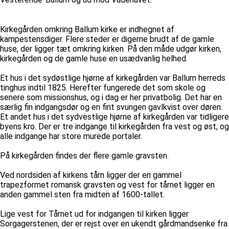
Kirkegården omkring Ballum kirke er indhegnet af
kampestensdiger. Flere steder er digerne brudt af de gamle
huse, der ligger tæt omkring kirken. På den måde udgør kirken,
kirkegården og de gamle huse en usædvanlig helhed.
Et hus i det sydøstlige hjørne af kirkegården var Ballum herreds
tinghus indtil 1825. Herefter fungerede det som skole og
senere som missionshus, og i dag er her privatbolig. Det har en
særlig fin indgangsdør og en fint svungen gavlkvist over døren.
Et andet hus i det sydvestlige hjørne af kirkegården var tidligere
byens kro. Der er tre indgange til kirkegården fra vest og øst, og
alle indgange har store murede portaler.
På kirkegården findes der flere gamle gravsten.
Ved nordsiden af kirkens tårn ligger der en gammel
trapezformet romansk gravsten og vest for tårnet ligger en
anden gammel sten fra midten af 1600-tallet.
Lige vest for Tårnet ud for indgangen til kirken ligger
Sorgagerstenen, der er rejst over en ukendt gårdmandsenke fra