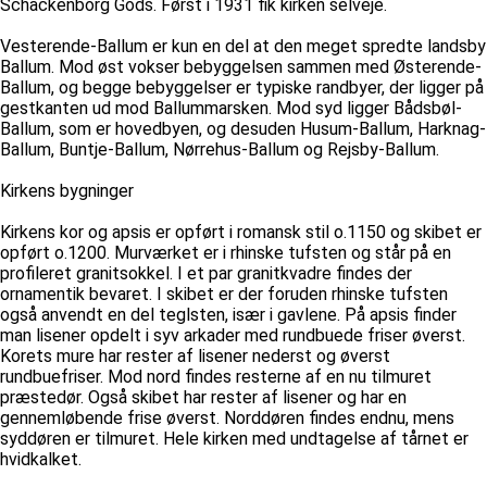
Schackenborg Gods. Først i 1931 fik kirken selveje.
Vesterende-Ballum er kun en del at den meget spredte landsby
Ballum. Mod øst vokser bebyggelsen sammen med Østerende-
Ballum, og begge bebyggelser er typiske randbyer, der ligger på
gestkanten ud mod Ballummarsken. Mod syd ligger Bådsbøl-
Ballum, som er hovedbyen, og desuden Husum-Ballum, Harknag-
Ballum, Buntje-Ballum, Nørrehus-Ballum og Rejsby-Ballum.
Kirkens bygninger
Kirkens kor og apsis er opført i romansk stil o.1150 og skibet er
opført o.1200. Murværket er i rhinske tufsten og står på en
profileret granitsokkel. I et par granitkvadre findes der
ornamentik bevaret. I skibet er der foruden rhinske tufsten
også anvendt en del teglsten, især i gavlene. På apsis finder
man lisener opdelt i syv arkader med rundbuede friser øverst.
Korets mure har rester af lisener nederst og øverst
rundbuefriser. Mod nord findes resterne af en nu tilmuret
præstedør. Også skibet har rester af lisener og har en
gennemløbende frise øverst. Norddøren findes endnu, mens
syddøren er tilmuret. Hele kirken med undtagelse af tårnet er
hvidkalket.