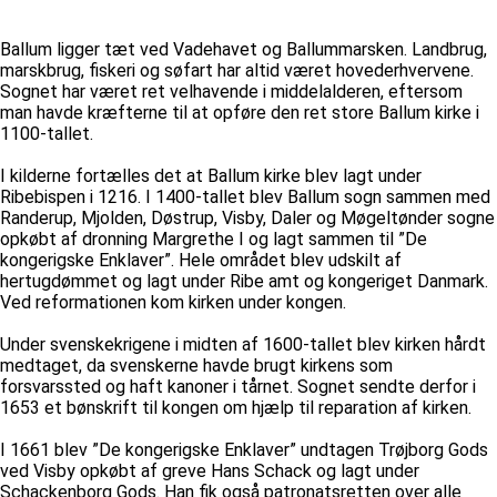
Ballum ligger tæt ved Vadehavet og Ballummarsken. Landbrug,
marskbrug, fiskeri og søfart har altid været hovederhvervene.
Sognet har været ret velhavende i middelalderen, eftersom
man havde kræfterne til at opføre den ret store Ballum kirke i
1100-tallet.
I kilderne fortælles det at Ballum kirke blev lagt under
Ribebispen i 1216. I 1400-tallet blev Ballum sogn sammen med
Randerup, Mjolden, Døstrup, Visby, Daler og Møgeltønder sogne
opkøbt af dronning Margrethe I og lagt sammen til ”De
kongerigske Enklaver”. Hele området blev udskilt af
hertugdømmet og lagt under Ribe amt og kongeriget Danmark.
Ved reformationen kom kirken under kongen.
Under svenskekrigene i midten af 1600-tallet blev kirken hårdt
medtaget, da svenskerne havde brugt kirkens som
forsvarssted og haft kanoner i tårnet. Sognet sendte derfor i
1653 et bønskrift til kongen om hjælp til reparation af kirken.
I 1661 blev ”De kongerigske Enklaver” undtagen Trøjborg Gods
ved Visby opkøbt af greve Hans Schack og lagt under
Schackenborg Gods. Han fik også patronatsretten over alle