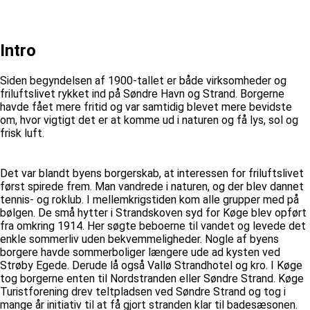
Intro
Siden begyndelsen af 1900-tallet er både virksomheder og
friluftslivet rykket ind på Søndre Havn og Strand. Borgerne
havde fået mere fritid og var samtidig blevet mere bevidste
om, hvor vigtigt det er at komme ud i naturen og få lys, sol og
frisk luft.
Det var blandt byens borgerskab, at interessen for friluftslivet
først spirede frem. Man vandrede i naturen, og der blev dannet
tennis- og roklub. I mellemkrigstiden kom alle grupper med på
bølgen. De små hytter i Strandskoven syd for Køge blev opført
fra omkring 1914. Her søgte beboerne til vandet og levede det
enkle sommerliv uden bekvemmeligheder. Nogle af byens
borgere havde sommerboliger længere ude ad kysten ved
Strøby Egede. Derude lå også Vallø Strandhotel og kro. I Køge
tog borgerne enten til Nordstranden eller Søndre Strand. Køge
Turistforening drev teltpladsen ved Søndre Strand og tog i
mange år initiativ til at få gjort stranden klar til badesæsonen.