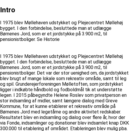
Intro
I 1975 blev Møllehaven udstykket og Plejecentret Møllehøj
bygget. I den forbindelse, besluttede man at udlægge
Børnenes Jord, som er et jordstykke på 3.900 m2, til
pensionistboliger. Se Historie
I 1975 blev Møllehaven udstykket og Plejecentret Møllehøj
bygget. I den forbindelse, besluttede man at udlægge
Børnenes Jord, som er et jordstykke på 3.900 m2, til
pensionistboliger. Det var der stor uenighed om, da jordstykket
blev brugt af mange lokale som rekreativ område, samt til leg
og spil. Grunderejerforeningen Mølletoften, som jordstykket
ligger i indkøbte håndbold og fodboldmål tik at understøtte
legen. I 2015 påbegyndte Helene Roslev som privatperson en
stor indsamling af midler, samt længere dialog med Greve
Kommune, for at kunne etablerer et rekreativ område på
Børnenes Jord med legetårne og andre aktivitet redskaber.
Resultatet blev en indsamling og dialog over flere år, hvor der
via Fonde, indsamlinger og donationer blev indsamlet knap DKK
300.000 til etablering af området. Etableringen blev mulig pba.