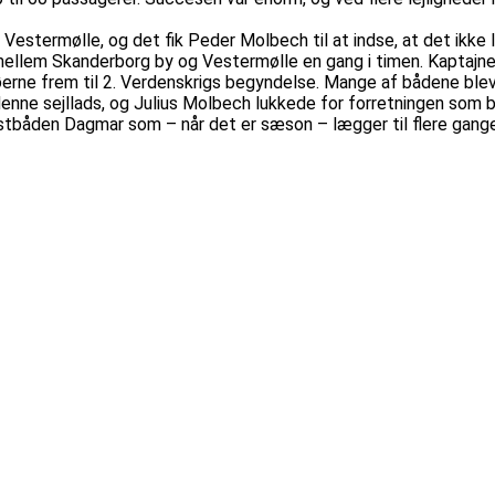
 Vestermølle, og det fik Peder Molbech til at indse, at det ikke
te mellem Skanderborg by og Vestermølle en gang i timen. Kaptaj
erne frem til 2. Verdenskrigs begyndelse. Mange af bådene blev
denne sejllads, og Julius Molbech lukkede for forretningen som 
uristbåden Dagmar som – når det er sæson – lægger til flere ga