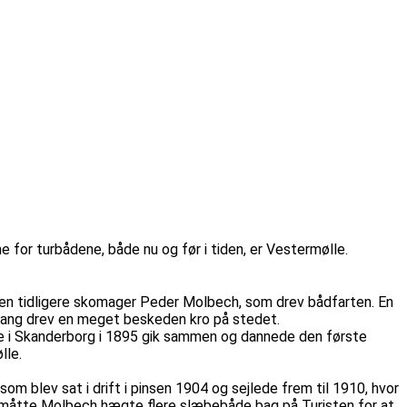
 for turbådene, både nu og før i tiden, er Vestermølle.
den tidligere skomager Peder Molbech, som drev bådfarten. En
gang drev en meget beskeden kro på stedet.
re i Skanderborg i 1895 gik sammen og dannede den første
lle.
m blev sat i drift i pinsen 1904 og sejlede frem til 1910, hvor
er måtte Molbech hægte flere slæbebåde bag på Turisten for at