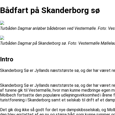
Bådfart på Skanderborg sø
Turbåden Dagmar anløber bådebroen ved Vestermølle. Foto: Ves
Turbåden Dagmar på Skanderborg sø. Foto: Vestermølle Møllela
Intro
Skanderborg Sø er Jyllands næststørste sø, og der har været reg
Skanderborg Sø er Jyllands næststørste sø, og der har været re
af turene gik til Vestermølle, hvor man kunne medbringe egen 
Molbech fortsatte den populære udlejningsvirksomhed i årene fr
turistforening i Skanderborg samt et selskab til drift af et dam
Det gik dog ikke så godt for det nye dampskibsselskab, og Molbec
den blev erstattet af en ny og større båd, som kunne rummer op