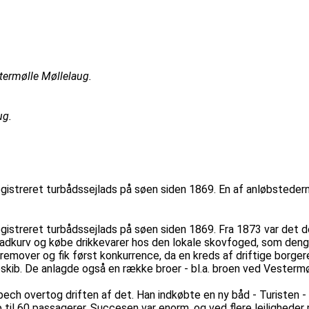
termølle Møllelaug.
ug.
istreret turbådssejlads på søen siden 1869. En af anløbstederne
gistreret turbådssejlads på søen siden 1869. Fra 1873 var det 
madkurv og købe drikkevarer hos den lokale skovfoged, som den
emover og fik først konkurrence, da en kreds af driftige borge
pskib. De anlagde også en række broer - bl.a. broen ved Vestermø
h overtog driften af det. Han indkøbte en ny båd - Turisten - so
 til 60 passagerer. Succesen var enorm, og ved flere lejlighed