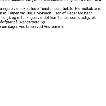
 længere var nok at have Turisten som turbåd. Han indkøbte et
nen af Ternen var Julius Molbech – søn af Peder Molbech.
 solgt, og efter krigen var det kun Ternen, som stadigvæk
bådfører på Skanderborg Sø.
nge om dagen ved broen ved Vestermølle.