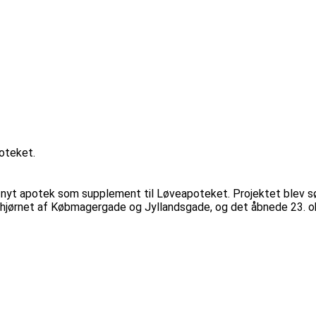
oteket.
t nyt apotek som supplement til Løveapoteket. Projektet blev sø
på hjørnet af Købmagergade og Jyllandsgade, og det åbnede 23.