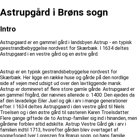
Astrupgård i Brøns sogn
Intro
Astrupgaard er en gammel gård i landsbyen Astrup - en typisk
geestrandbebyggelse nordvest for Skærbæk. I 1634 deltes
Astrupgaard i en vestre gård og en østre gård.
Astrup er en typisk gestrandsbebyggelse nordvest for
Skærbæk. Her ligge en række huse og gårde på den nordlige
side af vejen med udsigt ud over den lavtliggende marsk.
Astrup er domineret af flere store gamle gårde. Astrupgaard er
en gammel frigård, der nævnes allerede o. 1400. Den ejedes da
af den lavadelige Eiler Juel og gik i arv i mange generationer
efter. I 1634 deltes Astrupgaard i den vestre gård til Niels
Troelsen og i den østre gård til søsteren Karen Troelsdatter.
Flere gange giftede de to Astrup-familier sig ind i hinanden, men
gårdene forblev altid adskilte. Astrup Vestre Gård gik i arv i
familien indtil 1713, hvorefter gården blev overtaget af
sognefoged Iver Lorenzen fra Brarup sogn, og hans familie