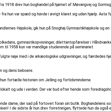
fra 1918 drev hun boghandel på hjørnet af Møvangvej og Gormsga
ra hun var spæd og havde i øvrigt klaret sig uden hjælp. Asta føl
lernes Højskole, gik hun på Snoghøj Gymnastikhøjskole og en ti
 i folkedans, gymnastikopvisninger, dilettantopførelser i Håndvær
frem til 1958 kun var mandlige studerende på seminariet.
Hun fulgte nøje med i de arkæologiske udgravninger, og færdede
en og dens beboere.
hun fortælle historien om Jelling og fortidsminderne.
kalt og ude i verden. Der var bud efter hende som foredragshold
de dame, der sad på fortovet foran sin butik. Boghandelens so
ken! I de sidste år hun drev forretningen, flyttede hun da også e