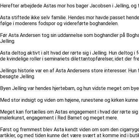
Herefter arbejdede Astas mor hos bager Jacobsen i Jelling, og 
Asta stiftede ikke selv familie. Hendes mor havde passet hende f
følge i moderens fodspor og videreførte boghandelen.
Før Asta Andersen tog sin uddannelse som boghandler på Boghand
Jelling.
Asta deltog aktivt i alt hvad der rørte sig i Jelling. Hun deltog
de kvindelige roller i seminariets dilettantopførelser, idet der 
Jellings historie var en af Asta Andersens store interesser. 
besøgte Jelling.
Byen Jelling var hendes hjertebarn, og hun vidste meget om by
Med stor indsigt og viden om højene, runestene og kirken kunne 
Meget kan fortælles om Astas engagement i hvad der rørte sig lo
malerkunst, engagement i Red Barnet og meget mere.
Først og fremmest blev Asta kendt viden om som den cigarrygen
artikler, og med tiden kunne det være svært at komme ind i butik