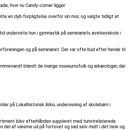
de, hvor nu Candy-corner ligger.
te en dyb forpligtelse overfor sin mor, og valgte tidligt at
d underviste hun i gymnastik på seminariets øvelsesskole i
kerforeningen og på seminariet. Der var ofte bud efter hende til
s hjemmevandt blandt de mange museumsfolk og arkæologer, der
er på Lokalhistorisk Arkiv, undervisning af skolebørn i
rtiment blev efterhånden suppleret med turistrelaterede
n del af varerne ud på fortovet og sad selv midt i det hele og