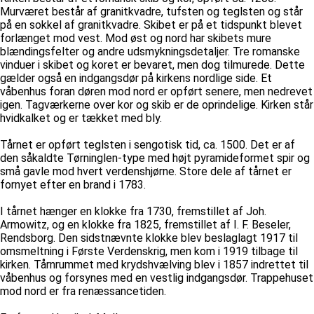
Murværet består af granitkvadre, tufsten og teglsten og står
på en sokkel af granitkvadre. Skibet er på et tidspunkt blevet
forlænget mod vest. Mod øst og nord har skibets mure
blændingsfelter og andre udsmykningsdetaljer. Tre romanske
vinduer i skibet og koret er bevaret, men dog tilmurede. Dette
gælder også en indgangsdør på kirkens nordlige side. Et
våbenhus foran døren mod nord er opført senere, men nedrevet
igen. Tagværkerne over kor og skib er de oprindelige. Kirken står
hvidkalket og er tækket med bly.
Tårnet er opført teglsten i sengotisk tid, ca. 1500. Det er af
den såkaldte Tørninglen-type med højt pyramideformet spir og
små gavle mod hvert verdenshjørne. Store dele af tårnet er
fornyet efter en brand i 1783.
I tårnet hænger en klokke fra 1730, fremstillet af Joh.
Armowitz, og en klokke fra 1825, fremstillet af I. F. Beseler,
Rendsborg. Den sidstnævnte klokke blev beslaglagt 1917 til
omsmeltning i Første Verdenskrig, men kom i 1919 tilbage til
kirken. Tårnrummet med krydshvælving blev i 1857 indrettet til
våbenhus og forsynes med en vestlig indgangsdør. Trappehuset
mod nord er fra renæssancetiden.