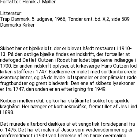
Forfatter: Henrik J. Møller
Litteratur:
Trap Danmark, 5. udgave, 1966, Tønder amt, bd. X,2, side 589
Danmarks Kirker
Skibet har et bjælkeloft, der er blevet hårdt restauret i 1910-
13. På den østlige bjælke findes en indskrift, der fortæller at
ridefoged Detlef Outzen i Roost har ladet bjælkerne indlægge i
1700. En anden indskrift oplyser, at kirkeværge Hans Outzen lod
kirken staffere i 1747. Bjælkerne er malet med sortkonturerede
akantusplanter, og på de hvide loftspaneler er der påmalet røde
frugtbundter og grønt bladværk. Den ene af skibets lysekroner
er fra 1747, den anden er en efterligning fra 1949.
Korbuen mellem skib og kor har skråkantet sokkel og spinkle
kragbånd. Her hænger et korbuekrucifiks, fremstillet af Jes Lind
i 1898.
Det murede alterbord dækkes af et sengotisk forsidepanel fra
o. 1475. Det har et maleri af Jesus som verdensdommer og er
genfremdraget i 1939 ved fjernelse af en barok overmaling.