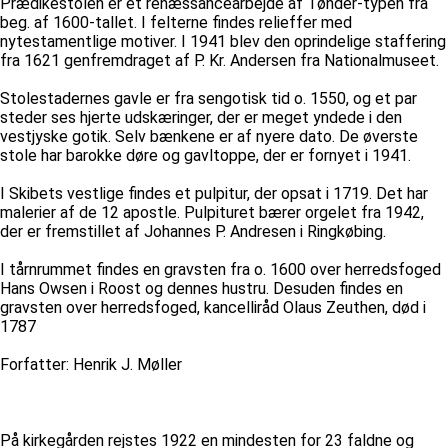
Prædikestolen er et renæssancearbejde af Tønder-typen fra
beg. af 1600-tallet. I felterne findes relieffer med
nytestamentlige motiver. I 1941 blev den oprindelige staffering
fra 1621 genfremdraget af P. Kr. Andersen fra Nationalmuseet.
Stolestadernes gavle er fra sengotisk tid o. 1550, og et par
steder ses hjerte udskæringer, der er meget yndede i den
vestjyske gotik. Selv bænkene er af nyere dato. De øverste
stole har barokke døre og gavltoppe, der er fornyet i 1941.
I Skibets vestlige findes et pulpitur, der opsat i 1719. Det har
malerier af de 12 apostle. Pulpituret bærer orgelet fra 1942,
der er fremstillet af Johannes P. Andresen i Ringkøbing.
I tårnrummet findes en gravsten fra o. 1600 over herredsfoged
Hans Owsen i Roost og dennes hustru. Desuden findes en
gravsten over herredsfoged, kancelliråd Olaus Zeuthen, død i
1787
Forfatter: Henrik J. Møller
På kirkegården rejstes 1922 en mindesten for 23 faldne og