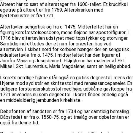
Alteret har to sæt af alterstager fra 1600-tallet. Et krucifiks i
egetræ på alteret er fra 1769. Alterskranken med
hjertebalustre er fra 1721.
Altertavlen sengotisk og fra o. 1475. Midterfeltet har en
figurrig korsfæstelsesscene, mens fløjene har apostelfigurer. I
1716 blev altertavlen udstyret med topstykker og storvinger.
Samtidig indrettedes der et rum for præsten bag ved
altertavlen. I skibet nord for korbuen hænger der en sengotisk
sidealtertavle fra o. 1475. I midterfeltet har den figurer af
Jomfru Maria og Jesusbarnet. Fløjdørene har malerier af Skt.
Mikael, Skt. Laurentius, Maria Magdalene, samt en hellig abbed.
I korets nordlige hjørne står også en gotisk degnestol, mens der
i hjørne mod syd står en skriftestol med renæssancepaneler. En
tidligere forstanderskabsstol med høje, udskårne gavltoppe fra
1721 anvendes nu som degnestol. I koret findes endelig også
en middelalderlig jernbunden kirkekiste.
Døbefonten af sandsten er fra 1734 og har samtidig bemaling.
Dåbsfadet er fra o. 1550-75, og et trælåg over døbefonten er
også fra denne tid.