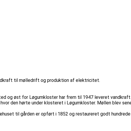
kraft til mølledrift og produktion af elektricitet.
 og øst for Løgumkloster har frem til 1947 leveret vandkraft til
en hvor den hørte under klosteret i Løgumkloster. Møllen blev se
tuehuset til gården er opført i 1852 og restaureret godt hundred