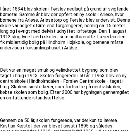
I året 1834 blev skolen i Førslev nedlagt på grund af svigtende
børnetal. Samme år blev der opført en ny skole i Arløse, hvor
børnene fra Arløse, Arløsetorp og Førslev blev undervist. Denne
skole var noget større end forgængeren, nemlig ca. 15 meter
lang og i øvrigt med delvist udnyttet loftetage. Den 1. august
1912 slog lynet ned i skolen, som nedbrændte. Lærerfamilien
fik midlertidig bolig på Hindholm Højskole, og børnene måtte
undervises i forsamlingshuset i Arløse.
Det var en meget smuk og velindrettet bygning, som blev
taget i brug i 1913. Skolen fungerede i 50 år. I 1963 blev en ny
centralskole i Hindholmdalen - Førslev Centralskole - taget i
brug. Skolens sidste lærer, som fortsatte på centralskolen,
købte skolen som bolig. Efter 2000 har bygningen gennemgået
en omfattende istandsættelse.
Gennem de 50 år, skolen fungerede, var der kun to lærere.
Kristian Kæstel, der var blevet ansat i 1895 og således