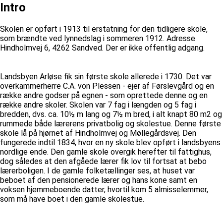
Intro
Skolen er opført i 1913 til erstatning for den tidligere skole,
som brændte ved lynnedslag i sommeren 1912. Adresse
Hindholmvej 6, 4262 Sandved. Der er ikke offentlig adgang.
Landsbyen Arløse fik sin første skole allerede i 1730. Det var
overkammerherre C.A. von Plessen - ejer af Førslevgård og en
række andre godser på egnen - som oprettede denne og en
række andre skoler. Skolen var 7 fag i længden og 5 fag i
bredden, dvs. ca. 10½ m lang og 7½ m bred, i alt knapt 80 m2 og
rummede både lærerens privatbolig og skolestue. Denne første
skole lå på hjørnet af Hindholmvej og Møllegårdsvej. Den
fungerede indtil 1834, hvor en ny skole blev opført i landsbyens
nordlige ende. Den gamle skole overgik herefter til fattighus,
dog således at den afgåede lærer fik lov til fortsat at bebo
lærerboligen. I de gamle folketællinger ses, at huset var
beboet af den pensionerede lærer og hans kone samt en
voksen hjemmeboende datter, hvortil kom 5 almisselemmer,
som må have boet i den gamle skolestue.