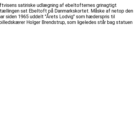
ftvisens satiriske udlægning af ebeltofternes grinagtigt
fortællingen sat Ebeltoft på Danmarkskortet. Måske af netop den
har siden 1965 uddelt "Årets Lodvig" som hæderspris til
e billedskærer Holger Brendstrup, som ligeledes står bag statuen