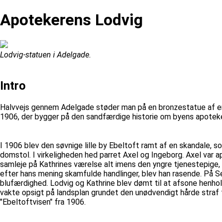
Apotekerens Lodvig
Lodvig-statuen i Adelgade.
Intro
Halvvejs gennem Adelgade støder man på en bronzestatue af en l
1906, der bygger på den sandfærdige historie om byens apoteke
I 1906 blev den søvnige lille by Ebeltoft ramt af en skandale, 
domstol. I virkeligheden hed parret Axel og Ingeborg. Axel var
samleje på Kathrines værelse alt imens den yngre tjenestepige
efter hans mening skamfulde handlinger, blev han rasende. På S
blufærdighed. Lodvig og Kathrine blev dømt til at afsone henhol
vakte opsigt på landsplan grundet den unødvendigt hårde straf f
"Ebeltoftvisen" fra 1906.