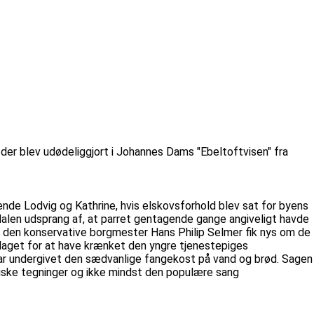
der blev udødeliggjort i Johannes Dams "Ebeltoftvisen" fra
ende Lodvig og Kathrine, hvis elskovsforhold blev sat for byens
dalen udsprang af, at parret gentagende gange angiveligt havde
a den konservative borgmester Hans Philip Selmer fik nys om de
klaget for at have krænket den yngre tjenestepiges
e var undergivet den sædvanlige fangekost på vand og brød. Sagen
riske tegninger og ikke mindst den populære sang