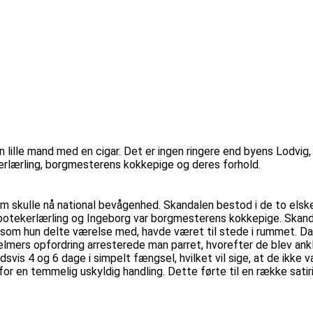
ille mand med en cigar. Det er ingen ringere end byens Lodvig, 
rlærling, borgmesterens kokkepige og deres forhold.
som skulle nå national bevågenhed. Skandalen bestod i de to elsk
 apotekerlærling og Ingeborg var borgmesterens kokkepige. Skan
, som hun delte værelse med, havde været til stede i rummet. D
elmers opfordring arresterede man parret, hvorefter de blev an
dsvis 4 og 6 dage i simpelt fængsel, hvilket vil sige, at de ikk
or en temmelig uskyldig handling. Dette førte til en række sati