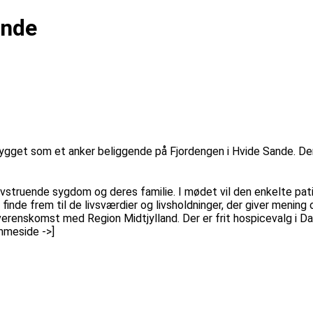
ande
et som et anker beliggende på Fjordengen i Hvide Sande. Der er 
ivstruende sygdom og deres familie. I mødet vil den enkelte pat
 finde frem til de livsværdier og livsholdninger, der giver menin
overenskomst med Region Midtjylland. Der er frit hospicevalg i D
mmeside ->]