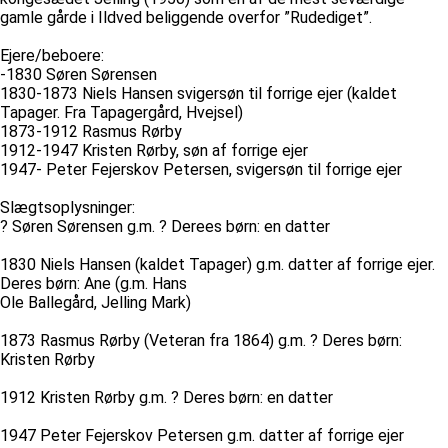
gamle gårde i Ildved beliggende overfor ”Rudediget”.
Ejere/beboere:
-1830 Søren Sørensen
1830-1873 Niels Hansen svigersøn til forrige ejer (kaldet
Tapager. Fra Tapagergård, Hvejsel)
1873-1912 Rasmus Rørby
1912-1947 Kristen Rørby, søn af forrige ejer
1947- Peter Fejerskov Petersen, svigersøn til forrige ejer
Slægtsoplysninger:
? Søren Sørensen g.m. ? Derees børn: en datter
1830 Niels Hansen (kaldet Tapager) g.m. datter af forrige ejer.
Deres børn: Ane (g.m. Hans
Ole Ballegård, Jelling Mark)
1873 Rasmus Rørby (Veteran fra 1864) g.m. ? Deres børn:
Kristen Rørby
1912 Kristen Rørby g.m. ? Deres børn: en datter
1947 Peter Fejerskov Petersen g.m. datter af forrige ejer