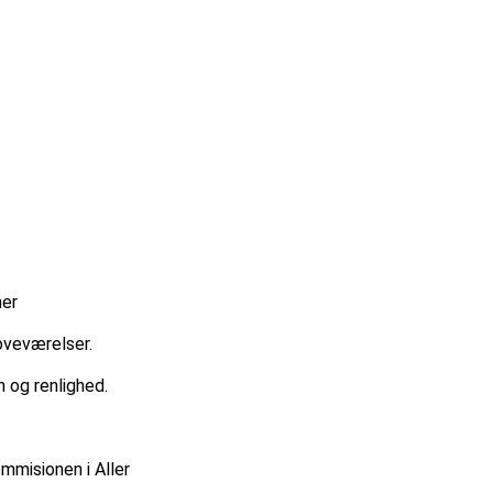
ner
oveværelser.
n og renlighed.
mmisionen i Aller