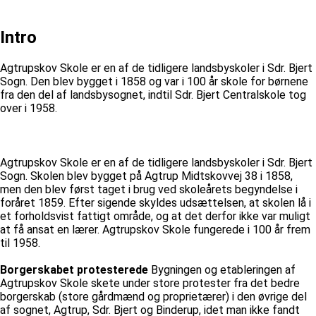
Intro
Agtrupskov Skole er en af de tidligere landsbyskoler i Sdr. Bjert
Sogn. Den blev bygget i 1858 og var i 100 år skole for børnene
fra den del af landsbysognet, indtil Sdr. Bjert Centralskole tog
over i 1958.
Agtrupskov Skole er en af de tidligere landsbyskoler i Sdr. Bjert
Sogn. Skolen blev bygget på Agtrup Midtskovvej 38 i 1858,
men den blev først taget i brug ved skoleårets begyndelse i
foråret 1859. Efter sigende skyldes udsættelsen, at skolen lå i
et forholdsvist fattigt område, og at det derfor ikke var muligt
at få ansat en lærer. Agtrupskov Skole fungerede i 100 år frem
til 1958.
Borgerskabet protesterede
Bygningen og etableringen af
Agtrupskov Skole skete under store protester fra det bedre
borgerskab (store gårdmænd og proprietærer) i den øvrige del
af sognet, Agtrup, Sdr. Bjert og Binderup, idet man ikke fandt