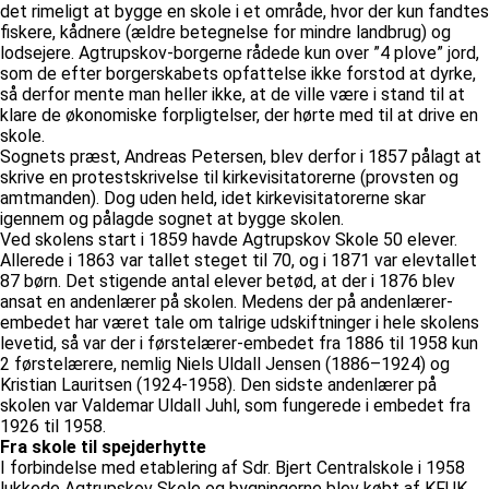
det rimeligt at bygge en skole i et område, hvor der kun fandtes
fiskere, kådnere (ældre betegnelse for mindre landbrug) og
lodsejere. Agtrupskov-borgerne rådede kun over ”4 plove” jord,
som de efter borgerskabets opfattelse ikke forstod at dyrke,
så derfor mente man heller ikke, at de ville være i stand til at
klare de økonomiske forpligtelser, der hørte med til at drive en
skole.
Sognets præst, Andreas Petersen, blev derfor i 1857 pålagt at
skrive en protestskrivelse til kirkevisitatorerne (provsten og
amtmanden). Dog uden held, idet kirkevisitatorerne skar
igennem og pålagde sognet at bygge skolen.
Ved skolens start i 1859 havde Agtrupskov Skole 50 elever.
Allerede i 1863 var tallet steget til 70, og i 1871 var elevtallet
87 børn. Det stigende antal elever betød, at der i 1876 blev
ansat en andenlærer på skolen. Medens der på andenlærer-
embedet har været tale om talrige udskiftninger i hele skolens
levetid, så var der i førstelærer-embedet fra 1886 til 1958 kun
2 førstelærere, nemlig Niels Uldall Jensen (1886–1924) og
Kristian Lauritsen (1924-1958). Den sidste andenlærer på
skolen var Valdemar Uldall Juhl, som fungerede i embedet fra
1926 til 1958.
Fra skole til spejderhytte
I forbindelse med etablering af Sdr. Bjert Centralskole i 1958
lukkede Agtrupskov Skole og bygningerne blev købt af KFUK,